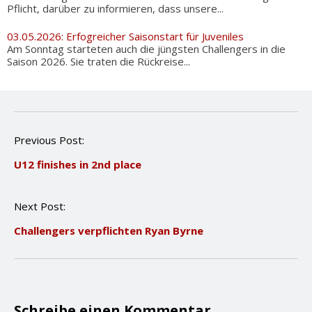
Pflicht, darüber zu informieren, dass unsere...
03.05.2026: Erfogreicher Saisonstart für Juveniles
Am Sonntag starteten auch die jüngsten Challengers in die
Saison 2026. Sie traten die Rückreise...
P
Previous Post:
o
U12 finishes in 2nd place
s
t
n
Next Post:
a
v
Challengers verpflichten Ryan Byrne
i
g
a
t
i
o
Schreibe einen Kommentar