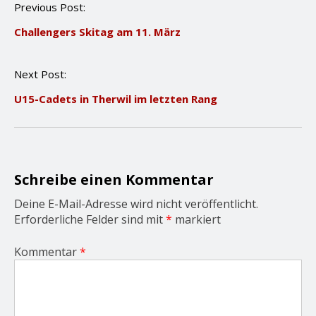
P
Previous Post:
o
Challengers Skitag am 11. März
s
t
n
Next Post:
a
v
U15-Cadets in Therwil im letzten Rang
i
g
a
t
i
o
Schreibe einen Kommentar
n
Deine E-Mail-Adresse wird nicht veröffentlicht.
Erforderliche Felder sind mit
*
markiert
Kommentar
*