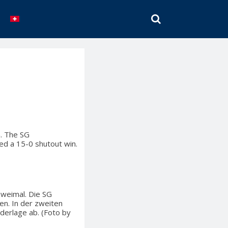
SEARCH
n. The SG
ed a 15-0 shutout win.
zweimal. Die SG
en. In der zweiten
derlage ab. (Foto by