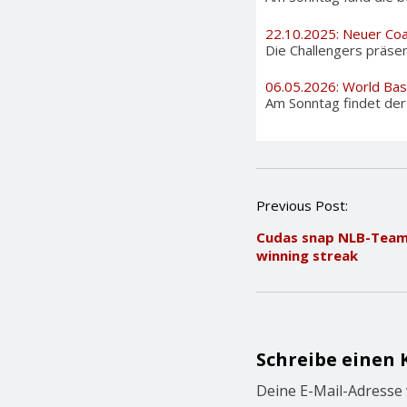
22.10.2025: Neuer Coa
Die Challengers präsen
06.05.2026: World Bas
Am Sonntag findet der i
P
Previous Post:
o
Cudas snap NLB-Team
s
winning streak
t
n
a
v
i
g
Schreibe einen
a
t
Deine E-Mail-Adresse w
i