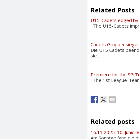
Related Posts
U15-Cadets edged by 
The U15-Cadets improv
Cadets Gruppensiege
Die U15 Cadets beende
sie…
Premiere for the SG T
The 1st League-Team 
Related posts
16.11.2025: 10. Junior
Am Sonntag fand die be