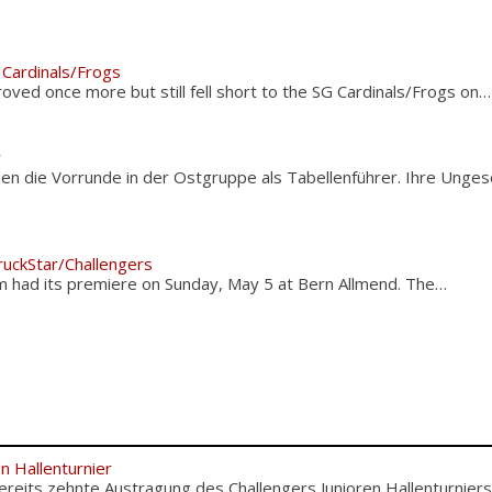
Cardinals/Frogs
ed once more but still fell short to the SG Cardinals/Frogs on…
r
n die Vorrunde in der Ostgruppe als Tabellenführer. Ihre Unge
ruckStar/Challengers
had its premiere on Sunday, May 5 at Bern Allmend. The…
en Hallenturnier
reits zehnte Austragung des Challengers Junioren Hallenturniers i