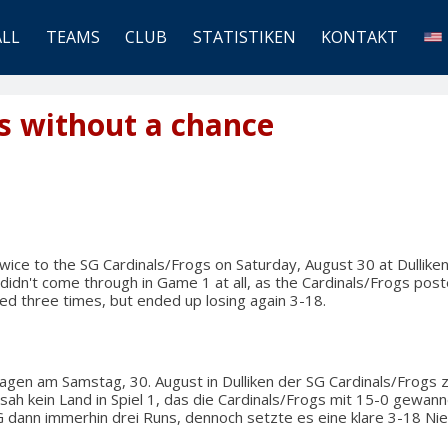
ALL
TEAMS
CLUB
STATISTIKEN
KONTAKT
s without a chance
ice to the SG Cardinals/Frogs on Saturday, August 30 at Dullike
didn't come through in Game 1 at all, as the Cardinals/Frogs post
d three times, but ended up losing again 3-18.
agen am Samstag, 30. August in Dulliken der SG Cardinals/Frogs 
sah kein Land in Spiel 1, das die Cardinals/Frogs mit 15-0 gewann
 dann immerhin drei Runs, dennoch setzte es eine klare 3-18 Nie