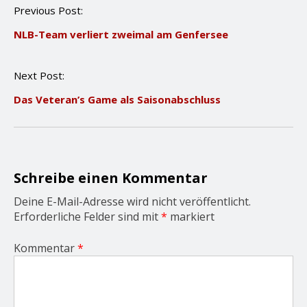
P
Previous Post:
o
NLB-Team verliert zweimal am Genfersee
s
t
n
Next Post:
a
v
Das Veteran’s Game als Saisonabschluss
i
g
a
t
i
o
Schreibe einen Kommentar
n
Deine E-Mail-Adresse wird nicht veröffentlicht.
Erforderliche Felder sind mit
*
markiert
Kommentar
*