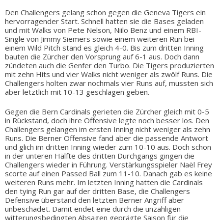
Den Challengers gelang schon gegen die Geneva Tigers ein
hervorragender Start. Schnell hatten sie die Bases geladen
und mit Walks von Pete Nelson, Niilo Benz und einem RBI-
Single von Jimmy Siemers sowie einem weiteren Run bei
einem Wild Pitch stand es gleich 4-0. Bis zum dritten Inning
bauten die Zürcher den Vorsprung auf 6-1 aus. Doch dann
zündeten auch die Genfer den Turbo. Die Tigers produzierten
mit zehn Hits und vier Walks nicht weniger als zwölf Runs. Die
Challengers holten zwar nochmals vier Runs auf, mussten sich
aber letztlich mit 10-13 geschlagen geben.
Gegen die Bern Cardinals gerieten die Zürcher gleich mit 0-5
in Rückstand, doch ihre Offensive legte noch besser los. Den
Challengers gelangen im ersten Inning nicht weniger als zehn
Runs. Die Berner Offensive fand aber die passende Antwort
und glich im dritten Inning wieder zum 10-10 aus. Doch schon
in der unteren Hälfte des dritten Durchgangs gingen die
Challengers wieder in Führung. Verstärkungsspieler Naël Frey
scorte auf einen Passed Ball zum 11-10. Danach gab es keine
weiteren Runs mehr. Im letzten Inning hatten die Cardinals
den tying Run gar auf der dritten Base, die Challengers
Defensive überstand den letzten Berner Angriff aber
unbeschadet. Damit endet eine durch die unzähligen
witterungsbedingten Absagen geprägte Saison für die