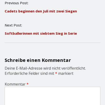
P
Previous Post:
o
Cadets beginnen den Juli mit zwei Siegen
s
t
n
Next Post:
a
v
Softballerinnen mit siebtem Sieg in Serie
i
g
a
t
i
o
Schreibe einen Kommentar
n
Deine E-Mail-Adresse wird nicht veröffentlicht.
Erforderliche Felder sind mit
*
markiert
Kommentar
*