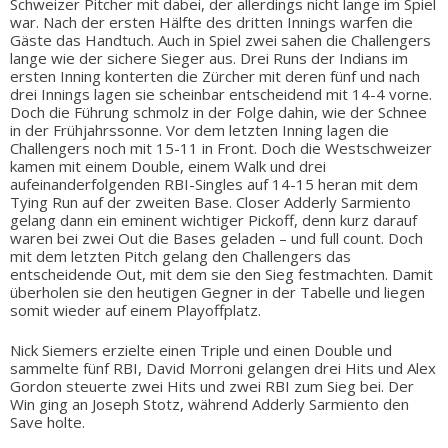
Schweizer Pitcher mit dabei, der allerdings nicht lange im Spiel
war. Nach der ersten Hälfte des dritten Innings warfen die
Gäste das Handtuch. Auch in Spiel zwei sahen die Challengers
lange wie der sichere Sieger aus. Drei Runs der Indians im
ersten Inning konterten die Zürcher mit deren fünf und nach
drei Innings lagen sie scheinbar entscheidend mit 14-4 vorne.
Doch die Führung schmolz in der Folge dahin, wie der Schnee
in der Frühjahrssonne. Vor dem letzten Inning lagen die
Challengers noch mit 15-11 in Front. Doch die Westschweizer
kamen mit einem Double, einem Walk und drei
aufeinanderfolgenden RBI-Singles auf 14-15 heran mit dem
Tying Run auf der zweiten Base. Closer Adderly Sarmiento
gelang dann ein eminent wichtiger Pickoff, denn kurz darauf
waren bei zwei Out die Bases geladen – und full count. Doch
mit dem letzten Pitch gelang den Challengers das
entscheidende Out, mit dem sie den Sieg festmachten. Damit
überholen sie den heutigen Gegner in der Tabelle und liegen
somit wieder auf einem Playoffplatz.
Nick Siemers erzielte einen Triple und einen Double und
sammelte fünf RBI, David Morroni gelangen drei Hits und Alex
Gordon steuerte zwei Hits und zwei RBI zum Sieg bei. Der
Win ging an Joseph Stotz, während Adderly Sarmiento den
Save holte.