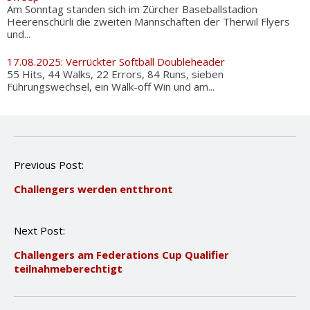
Am Sonntag standen sich im Zürcher Baseballstadion
Heerenschürli die zweiten Mannschaften der Therwil Flyers
und...
17.08.2025: Verrückter Softball Doubleheader
55 Hits, 44 Walks, 22 Errors, 84 Runs, sieben
Führungswechsel, ein Walk-off Win und am...
P
Previous Post:
o
Challengers werden entthront
s
t
n
Next Post:
a
v
Challengers am Federations Cup Qualifier
i
teilnahmeberechtigt
g
a
t