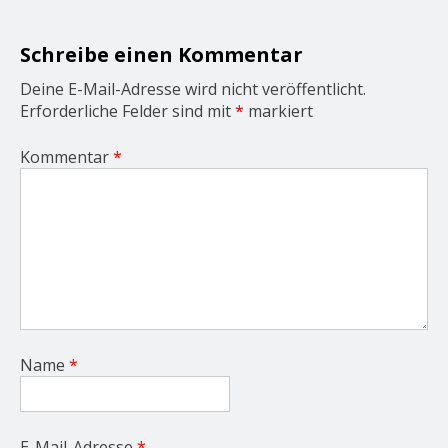
i
o
n
Schreibe einen Kommentar
Deine E-Mail-Adresse wird nicht veröffentlicht.
Erforderliche Felder sind mit
*
markiert
Kommentar
*
Name
*
E-Mail-Adresse
*