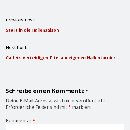
P
Previous Post:
o
Start in die Hallensaison
s
t
n
Next Post:
a
v
Cadets verteidigen Titel am eigenen Hallenturnier
i
g
a
t
i
o
Schreibe einen Kommentar
n
Deine E-Mail-Adresse wird nicht veröffentlicht.
Erforderliche Felder sind mit
*
markiert
Kommentar
*