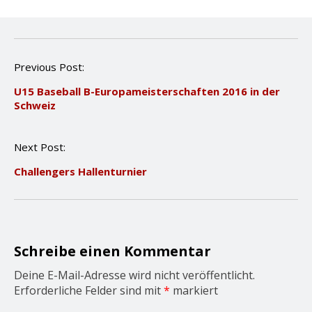
P
Previous Post:
o
U15 Baseball B-Europameisterschaften 2016 in der
s
Schweiz
t
n
a
Next Post:
v
i
Challengers Hallenturnier
g
a
t
i
o
n
Schreibe einen Kommentar
Deine E-Mail-Adresse wird nicht veröffentlicht.
Erforderliche Felder sind mit
*
markiert