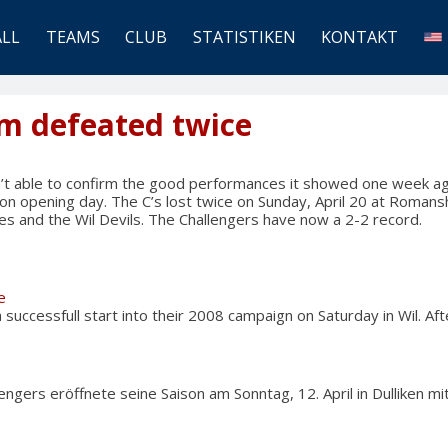
ALL
TEAMS
CLUB
STATISTIKEN
KONTAKT
am defeated twice
t able to confirm the good performances it showed one week ag
on opening day. The C’s lost twice on Sunday, April 20 at Romans
 and the Wil Devils. The Challengers have now a 2-2 record.
e
successfull start into their 2008 campaign on Saturday in Wil. Af
engers eröffnete seine Saison am Sonntag, 12. April in Dulliken m