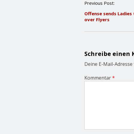
P
Previous Post:
o
Offense sends Ladies 
s
over Flyers
t
n
a
v
i
g
Schreibe einen
a
t
Deine E-Mail-Adresse w
i
o
Kommentar
*
n