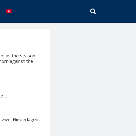
SEARCH
o, as the season
horn against the
ter…
it zwei Niederlagen.…