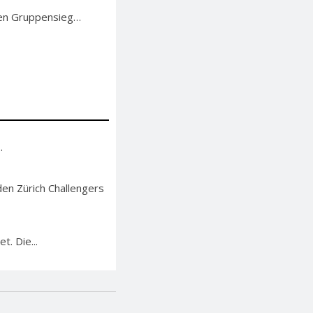
 den Gruppensieg…
.
en Zürich Challengers
. Die...