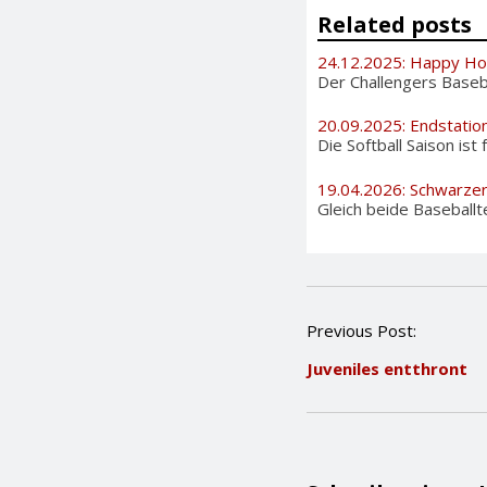
Related posts
24.12.2025: Happy Ho
Der Challengers Basebal
20.09.2025: Endstation
Die Softball Saison ist
19.04.2026: Schwarzer
Gleich beide Baseballt
P
Previous Post:
o
Juveniles entthront
s
t
n
a
v
i