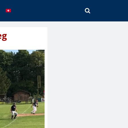
SEARCH
eg