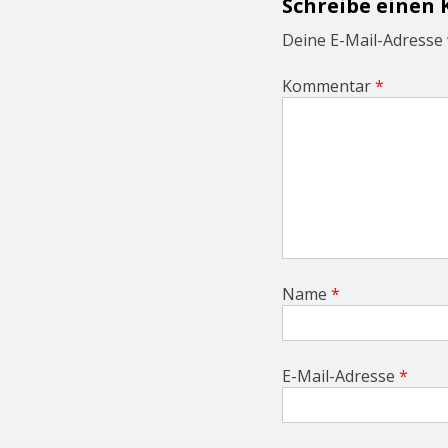
Schreibe einen
g
a
Deine E-Mail-Adresse w
t
i
Kommentar
*
o
n
Name
*
E-Mail-Adresse
*