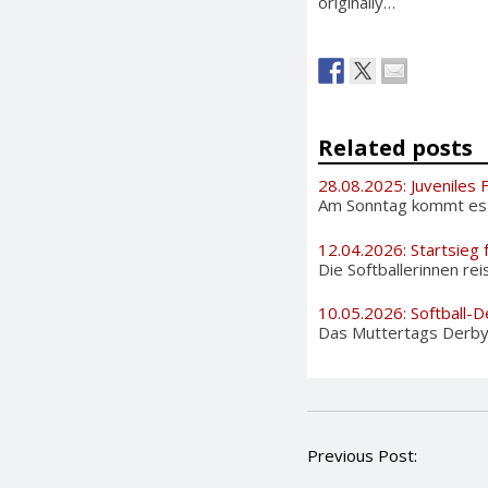
originally…
Related posts
28.08.2025: Juveniles 
Am Sonntag kommt es au
12.04.2026: Startsieg 
Die Softballerinnen rei
10.05.2026: Softball-D
Das Muttertags Derby i
P
Previous Post:
o