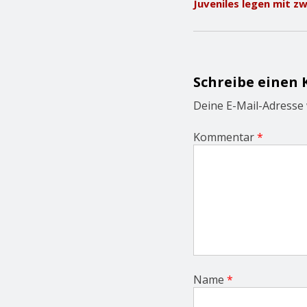
Juveniles legen mit zw
s
t
n
a
v
i
Schreibe einen
g
a
Deine E-Mail-Adresse w
t
i
Kommentar
*
o
n
Name
*