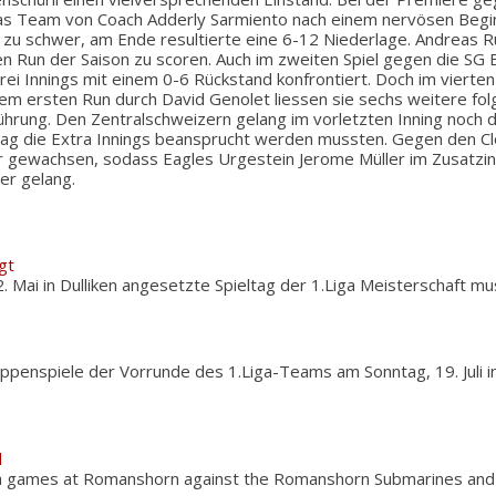
das Team von Coach Adderly Sarmiento nach einem nervösen Begin
zu schwer, am Ende resultierte eine 6-12 Niederlage. Andreas Rüd
en Run der Saison zu scoren. Auch im zweiten Spiel gegen die SG
rei Innings mit einem 0-6 Rückstand konfrontiert. Doch im vierten 
 Dem ersten Run durch David Genolet liessen sie sechs weitere f
ührung. Den Zentralschweizern gelang im vorletzten Inning noch 
ltag die Extra Innings beansprucht werden mussten. Gegen den C
r gewachsen, sodass Eagles Urgestein Jerome Müller im Zusatzin
er gelang.
gt
. Mai in Dulliken angesetzte Spieltag der 1.Liga Meisterschaft 
uppenspiele der Vorrunde des 1.Liga-Teams am Sonntag, 19. Juli
d
iga games at Romanshorn against the Romanshorn Submarines an