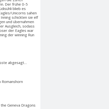
n. Der frühe 0-5
isühli blieb es
 Eagles/Unicorns sahen
Inning schickten sie elf
olgen und übernahmen
der Ausgleich, sodass
loser der Eagles war
ning der winning Run
musste abgesagt…
 in Romanshorn
d the Geneva Dragons