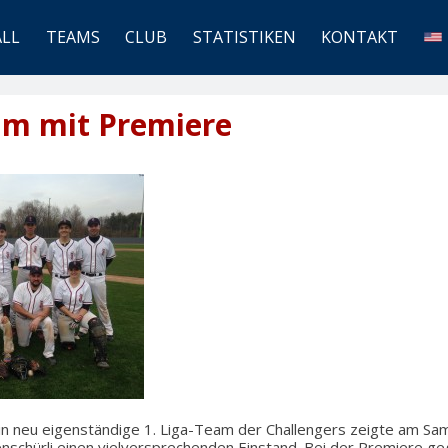
ALL
TEAMS
CLUB
STATISTIKEN
KONTAKT
am mit Premiere
in neu eigenständige 1. Liga-Team der Challengers zeigte am Sams
nschürli einen vielversprechenden Einstand. Bei der Premiere ge