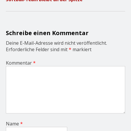
i
g
a
t
i
o
Schreibe einen Kommentar
n
Deine E-Mail-Adresse wird nicht veröffentlicht.
Erforderliche Felder sind mit
*
markiert
Kommentar
*
Name
*