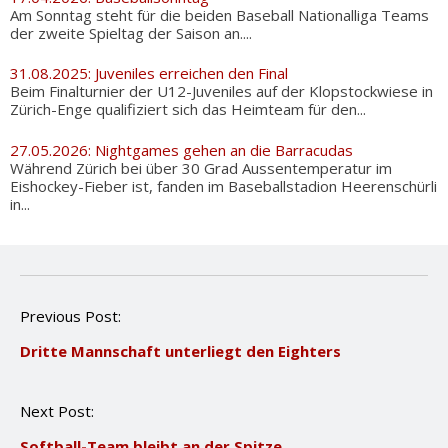
Am Sonntag steht für die beiden Baseball Nationalliga Teams
der zweite Spieltag der Saison an....
31.08.2025: Juveniles erreichen den Final
Beim Finalturnier der U12-Juveniles auf der Klopstockwiese in
Zürich-Enge qualifiziert sich das Heimteam für den...
27.05.2026: Nightgames gehen an die Barracudas
Während Zürich bei über 30 Grad Aussentemperatur im
Eishockey-Fieber ist, fanden im Baseballstadion Heerenschürli
in...
P
Previous Post:
o
Dritte Mannschaft unterliegt den Eighters
s
t
n
Next Post:
a
v
Softball-Team bleibt an der Spitze