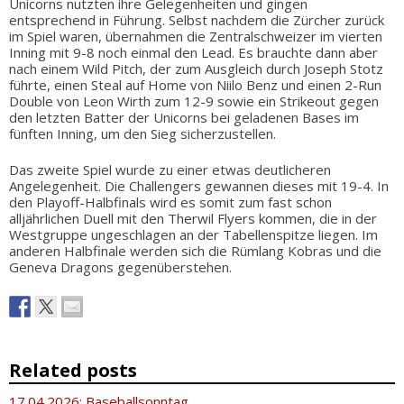
Unicorns nutzten ihre Gelegenheiten und gingen
entsprechend in Führung. Selbst nachdem die Zürcher zurück
im Spiel waren, übernahmen die Zentralschweizer im vierten
Inning mit 9-8 noch einmal den Lead. Es brauchte dann aber
nach einem Wild Pitch, der zum Ausgleich durch Joseph Stotz
führte, einen Steal auf Home von Niilo Benz und einen 2-Run
Double von Leon Wirth zum 12-9 sowie ein Strikeout gegen
den letzten Batter der Unicorns bei geladenen Bases im
fünften Inning, um den Sieg sicherzustellen.
Das zweite Spiel wurde zu einer etwas deutlicheren
Angelegenheit. Die Challengers gewannen dieses mit 19-4. In
den Playoff-Halbfinals wird es somit zum fast schon
alljährlichen Duell mit den Therwil Flyers kommen, die in der
Westgruppe ungeschlagen an der Tabellenspitze liegen. Im
anderen Halbfinale werden sich die Rümlang Kobras und die
Geneva Dragons gegenüberstehen.
Related posts
17.04.2026: Baseballsonntag