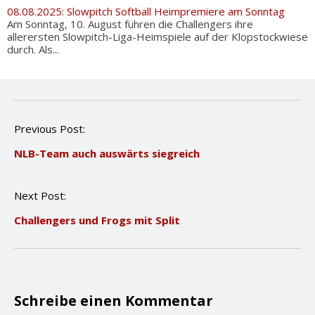
08.08.2025: Slowpitch Softball Heimpremiere am Sonntag
Am Sonntag, 10. August führen die Challengers ihre
allerersten Slowpitch-Liga-Heimspiele auf der Klopstockwiese
durch. Als...
P
Previous Post:
o
NLB-Team auch auswärts siegreich
s
t
n
Next Post:
a
v
Challengers und Frogs mit Split
i
g
a
t
i
o
Schreibe einen Kommentar
n