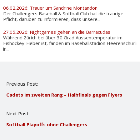
06.02.2026: Trauer um Sandrine Montandon
Der Challengers Baseball & Softball Club hat die traurige
Pflicht, darüber zu informieren, dass unsere...
27.05.2026: Nightgames gehen an die Barracudas
Während Zürich bei über 30 Grad Aussentemperatur im
Eishockey-Fieber ist, fanden im Baseballstadion Heerenschürli
in...
P
Previous Post:
o
Cadets im zweiten Rang – Halbfinals gegen Flyers
s
t
n
Next Post:
a
v
Softball Playoffs ohne Challengers
i
g
a