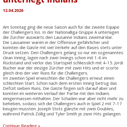
12.04.2026
Am Sonntag ging die neue Saison auch für die zweite Equipe
der Challengers los. In der Nationalliga Gruppe A unterlagen
die Zürcher auswärts den Lausanne Indians zweimal klar.
Die Lausanner waren in der Offensive gefährlicher und
konnten die Gäste mit viel Verkehr auf den Bases stets unter
Druck setzen. Den Challengers gelang so nur ein sogenanntes
clean Inning, lagen nach zwei Innings schon mit 1-6 im
Rückstand und verlor das Startspiel schliesslich mit 4-15. Jordi
Bucher war der einzige Zürcher mit zwei Hits und er scorte
gleich drei der vier Runs für die Challengers.
Im zweiten Spiel erwischten die Challengers erneut einen
schlechten Start. Schon nach dem ersten Inning betrug das
Defizit sieben Runs. Die Gäste fingen sich darauf aber und
konnten im weiteren Verlauf der Partie mit den Indians
einigermassen mithalten. Der Schaden war aber nicht mehr zu
beheben, sodass sich die Challengers auch in Spiel 2 mit 7-17
beugen mussten. Joseph Stotz glänzte mit zwei Doubles,
während Patrick Zöllig und Tyler Smith je zwei Hits gelangen.
Zweite
Continue Reading »