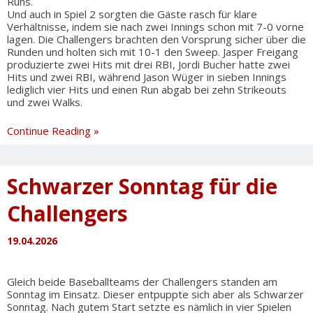
Runs.
Und auch in Spiel 2 sorgten die Gäste rasch für klare
Verhältnisse, indem sie nach zwei Innings schon mit 7-0 vorne
lagen. Die Challengers brachten den Vorsprung sicher über die
Runden und holten sich mit 10-1 den Sweep. Jasper Freigang
produzierte zwei Hits mit drei RBI, Jordi Bucher hatte zwei
Hits und zwei RBI, während Jason Wüger in sieben Innings
lediglich vier Hits und einen Run abgab bei zehn Strikeouts
und zwei Walks.
Befreiungsschlag
Continue Reading »
für
zweite
Mannschaft
Schwarzer Sonntag für die
Challengers
19.04.2026
Gleich beide Baseballteams der Challengers standen am
Sonntag im Einsatz. Dieser entpuppte sich aber als Schwarzer
Sonntag. Nach gutem Start setzte es nämlich in vier Spielen