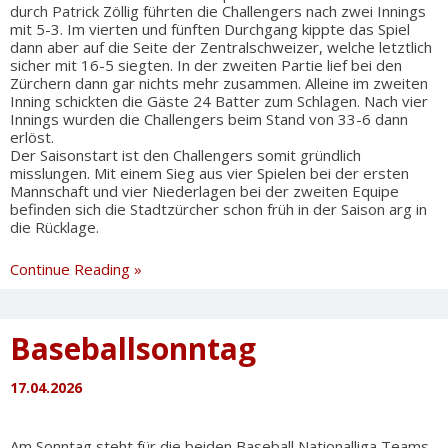
durch Patrick Zöllig führten die Challengers nach zwei Innings
mit 5-3. Im vierten und fünften Durchgang kippte das Spiel
dann aber auf die Seite der Zentralschweizer, welche letztlich
sicher mit 16-5 siegten. In der zweiten Partie lief bei den
Zürchern dann gar nichts mehr zusammen. Alleine im zweiten
Inning schickten die Gäste 24 Batter zum Schlagen. Nach vier
Innings wurden die Challengers beim Stand von 33-6 dann
erlöst.
Der Saisonstart ist den Challengers somit gründlich
misslungen. Mit einem Sieg aus vier Spielen bei der ersten
Mannschaft und vier Niederlagen bei der zweiten Equipe
befinden sich die Stadtzürcher schon früh in der Saison arg in
die Rücklage.
Schwarzer
Continue Reading »
Sonntag
für
die
Baseballsonntag
Challengers
17.04.2026
Am Sonntag steht für die beiden Baseball Nationalliga Teams