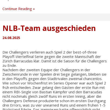
Opening
Continue Reading »
Day
NLB-Team ausgeschieden
24.08.2025
Die Challengers verlieren auch Spiel 2 der best-of-three
Playoff-Viertelfinal Serie gegen die zweite Mannschaft der
Zürich Barracudas klar. Damit ist die Saison für die Challengers
zu Ende.
Nachdem der zweiten Equipe der Challengers in der
Zwischenrunde in vier Spielen drei Siege gelangen, blieben sie
in den Playoffs gegen den Stadtrivalen zweimal chancenlos.
Wie schon vor Wochenfrist im Series Opener war auch Spiel 2
früh entschieden. Zwar gelang den Gästen der erste Run mit
einem RBI-Single von Bastian Kämpfer und den Barracudas
nicht nochmals gleich zwölf Runs im ersten Inning, aber die
Challengers Defense produzierte schon im ersten Durchgang
drei Errors, was zu vier unearned Runs und einem frühen 1-5
Rückstand führte. Das Heimteam hatte offensichtlich nicht