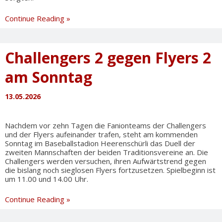
Zweite
Continue Reading »
Mannschaft
mit
Herzschlagfinale
Challengers 2 gegen Flyers 2
zum
Sweep
am Sonntag
13.05.2026
Nachdem vor zehn Tagen die Fanionteams der Challengers
und der Flyers aufeinander trafen, steht am kommenden
Sonntag im Baseballstadion Heerenschürli das Duell der
zweiten Mannschaften der beiden Traditionsvereine an. Die
Challengers werden versuchen, ihren Aufwärtstrend gegen
die bislang noch sieglosen Flyers fortzusetzen. Spielbeginn ist
um 11.00 und 14.00 Uhr.
Challengers
Continue Reading »
2
gegen