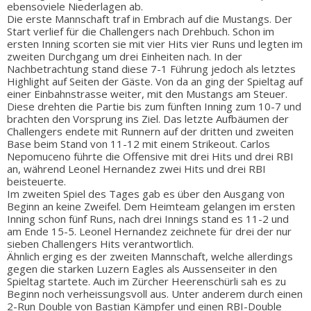
ebensoviele Niederlagen ab.
Die erste Mannschaft traf in Embrach auf die Mustangs. Der
Start verlief für die Challengers nach Drehbuch. Schon im
ersten Inning scorten sie mit vier Hits vier Runs und legten im
zweiten Durchgang um drei Einheiten nach. In der
Nachbetrachtung stand diese 7-1 Führung jedoch als letztes
Highlight auf Seiten der Gäste. Von da an ging der Spieltag auf
einer Einbahnstrasse weiter, mit den Mustangs am Steuer.
Diese drehten die Partie bis zum fünften Inning zum 10-7 und
brachten den Vorsprung ins Ziel. Das letzte Aufbäumen der
Challengers endete mit Runnern auf der dritten und zweiten
Base beim Stand von 11-12 mit einem Strikeout. Carlos
Nepomuceno führte die Offensive mit drei Hits und drei RBI
an, während Leonel Hernandez zwei Hits und drei RBI
beisteuerte.
Im zweiten Spiel des Tages gab es über den Ausgang von
Beginn an keine Zweifel. Dem Heimteam gelangen im ersten
Inning schon fünf Runs, nach drei Innings stand es 11-2 und
am Ende 15-5. Leonel Hernandez zeichnete für drei der nur
sieben Challengers Hits verantwortlich.
Ähnlich erging es der zweiten Mannschaft, welche allerdings
gegen die starken Luzern Eagles als Aussenseiter in den
Spieltag startete. Auch im Zürcher Heerenschürli sah es zu
Beginn noch verheissungsvoll aus. Unter anderem durch einen
2-Run Double von Bastian Kämpfer und einen RBI-Double