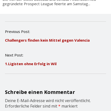
gegründete Prospect League feierte am Samstag...
P
Previous Post:
o
Challengers finden kein Mittel gegen Valencia
s
t
n
Next Post:
a
v
1.Ligisten ohne Erfolg in Wil
i
g
a
t
i
o
Schreibe einen Kommentar
n
Deine E-Mail-Adresse wird nicht veröffentlicht.
Erforderliche Felder sind mit
*
markiert