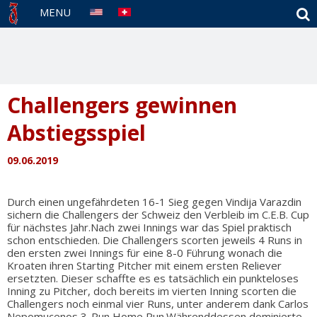
S
MENU
Challengers gewinnen
Abstiegsspiel
09.06.2019
Durch einen ungefährdeten 16-1 Sieg gegen Vindija Varazdin
sichern die Challengers der Schweiz den Verbleib im C.E.B. Cup
für nächstes Jahr.Nach zwei Innings war das Spiel praktisch
schon entschieden. Die Challengers scorten jeweils 4 Runs in
den ersten zwei Innings für eine 8-0 Führung wonach die
Kroaten ihren Starting Pitcher mit einem ersten Reliever
ersetzten. Dieser schaffte es es tatsächlich ein punkteloses
Inning zu Pitcher, doch bereits im vierten Inning scorten die
Challengers noch einmal vier Runs, unter anderem dank Carlos
Nepomucenos 3-Run Home Run.Währenddessen dominierte