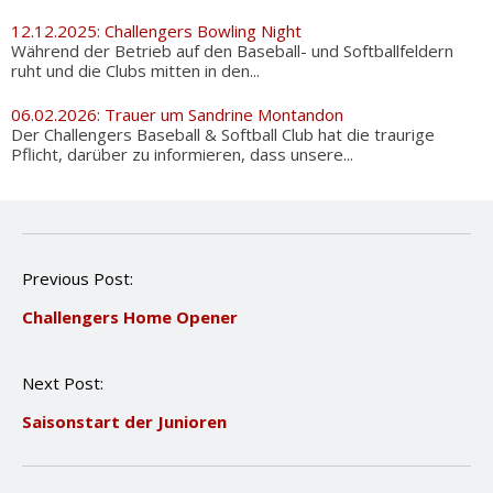
12.12.2025: Challengers Bowling Night
Während der Betrieb auf den Baseball- und Softballfeldern
ruht und die Clubs mitten in den...
06.02.2026: Trauer um Sandrine Montandon
Der Challengers Baseball & Softball Club hat die traurige
Pflicht, darüber zu informieren, dass unsere...
P
Previous Post:
o
Challengers Home Opener
s
t
n
Next Post:
a
v
Saisonstart der Junioren
i
g
a