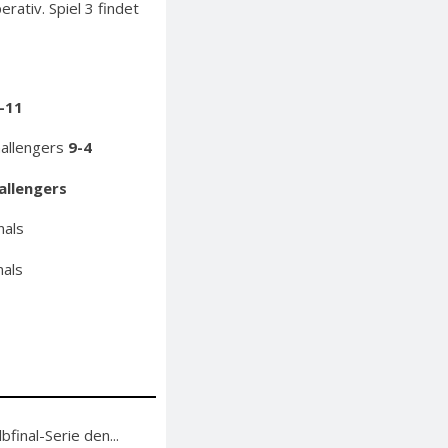
rativ. Spiel 3 findet
-11
hallengers
9-4
allengers
nals
nals
bfinal-Serie den...