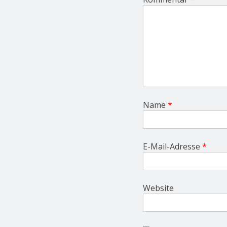
o
n
Name
*
E-Mail-Adresse
*
Website