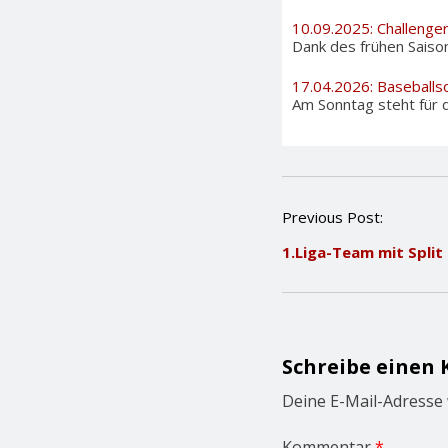
10.09.2025: Challenge
Dank des frühen Saiso
17.04.2026: Baseballs
Am Sonntag steht für d
P
Previous Post:
o
1.Liga-Team mit Split
s
t
n
a
v
i
Schreibe einen
g
a
Deine E-Mail-Adresse w
t
i
Kommentar
*