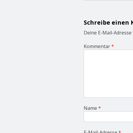
n
a
v
i
Schreibe einen
g
a
Deine E-Mail-Adresse w
t
i
Kommentar
*
o
n
Name
*
E-Mail-Adresse
*