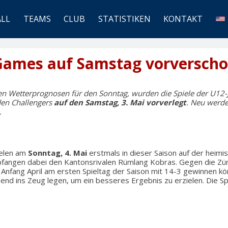
ALL
TEAMS
CLUB
STATISTIKEN
KONTAKT
 Games auf Samstag vorversch
en Wetterprognosen für den Sonntag, wurden die Spiele der U12-
en Challengers
auf den Samstag, 3. Mai vorverlegt
. Neu werde
.
elen am
Sonntag, 4. Mai
erstmals in dieser Saison auf der heim
mpfangen dabei den Kantonsrivalen Rümlang Kobras. Gegen die Zü
 Anfang April am ersten Spieltag der Saison mit 14-3 gewinnen k
end ins Zeug legen, um ein besseres Ergebnis zu erzielen. Die S