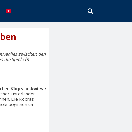
SEARCH
oben
Juveniles zwischen den
n die Spiele
in
ischen
Klopstockwiese
rcher Unterländer
önnen. Die Kobras
piele beginnen um