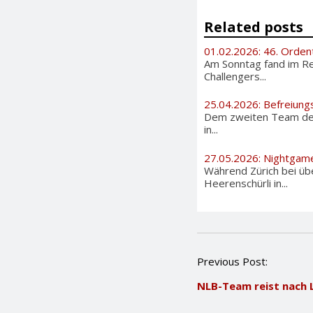
Related posts
01.02.2026: 46. Orden
Am Sonntag fand im Re
Challengers...
25.04.2026: Befreiung
Dem zweiten Team der 
in...
27.05.2026: Nightgam
Während Zürich bei üb
Heerenschürli in...
P
Previous Post:
o
NLB-Team reist nach 
s
t