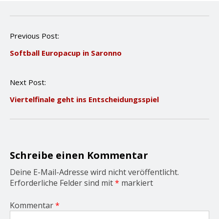
P
Previous Post:
o
Softball Europacup in Saronno
s
t
n
Next Post:
a
v
Viertelfinale geht ins Entscheidungsspiel
i
g
a
t
i
o
Schreibe einen Kommentar
n
Deine E-Mail-Adresse wird nicht veröffentlicht.
Erforderliche Felder sind mit
*
markiert
Kommentar
*