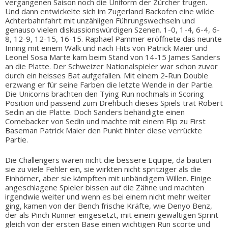
vergangenen Saison noch die Uniform der Zürcher trugen.
Und dann entwickelte sich im Zugerland Backofen eine wilde
Achterbahnfahrt mit unzähligen Führungswechseln und
genauso vielen diskussionswürdigen Szenen. 1-0, 1-4, 6-4, 6-
8, 12-9, 12-15, 16-15. Raphael Pammer eröffnete das neunte
Inning mit einem Walk und nach Hits von Patrick Maier und
Leonel Sosa Marte kam beim Stand von 14-15 James Sanders
an die Platte. Der Schweizer Nationalspieler war schon zuvor
durch ein heisses Bat aufgefallen. Mit einem 2-Run Double
erzwang er für seine Farben die letzte Wende in der Partie.
Die Unicorns brachten den Tying Run nochmals in Scoring
Position und passend zum Drehbuch dieses Spiels trat Robert
Sedin an die Platte. Doch Sanders behändigte einen
Comebacker von Sedin und machte mit einem Flip zu First
Baseman Patrick Maier den Punkt hinter diese verrückte
Partie.
Die Challengers waren nicht die bessere Equipe, da bauten
sie zu viele Fehler ein, sie wirkten nicht spritziger als die
Einhörner, aber sie kämpften mit unbändigem Willen. Einige
angeschlagene Spieler bissen auf die Zähne und machten
irgendwie weiter und wenn es bei einem nicht mehr weiter
ging, kamen von der Bench frische Kräfte, wie Denyo Benz,
der als Pinch Runner eingesetzt, mit einem gewaltigen Sprint
gleich von der ersten Base einen wichtigen Run scorte und