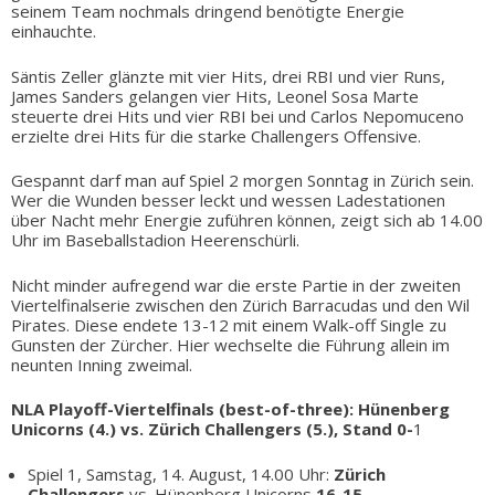
seinem Team nochmals dringend benötigte Energie
einhauchte.
Säntis Zeller glänzte mit vier Hits, drei RBI und vier Runs,
James Sanders gelangen vier Hits, Leonel Sosa Marte
steuerte drei Hits und vier RBI bei und Carlos Nepomuceno
erzielte drei Hits für die starke Challengers Offensive.
Gespannt darf man auf Spiel 2 morgen Sonntag in Zürich sein.
Wer die Wunden besser leckt und wessen Ladestationen
über Nacht mehr Energie zuführen können, zeigt sich ab 14.00
Uhr im Baseballstadion Heerenschürli.
Nicht minder aufregend war die erste Partie in der zweiten
Viertelfinalserie zwischen den Zürich Barracudas und den Wil
Pirates. Diese endete 13-12 mit einem Walk-off Single zu
Gunsten der Zürcher. Hier wechselte die Führung allein im
neunten Inning zweimal.
NLA Playoff-Viertelfinals (best-of-three):
Hünenberg
Unicorns (4.) vs. Zürich Challengers (5.), Stand 0-
1
Spiel 1, Samstag, 14. August, 14.00 Uhr:
Zürich
Challengers
vs. Hünenberg Unicorns
16-15