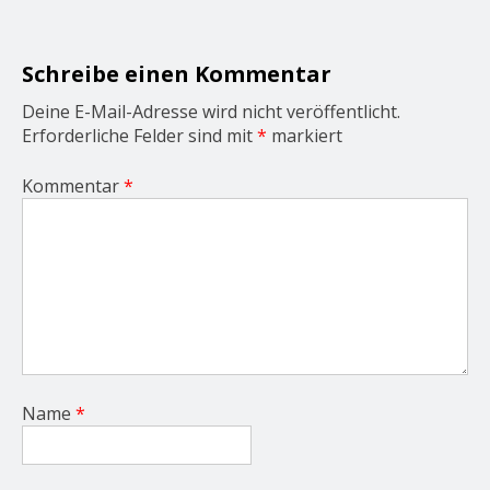
a
t
i
o
Schreibe einen Kommentar
n
Deine E-Mail-Adresse wird nicht veröffentlicht.
Erforderliche Felder sind mit
*
markiert
Kommentar
*
Name
*