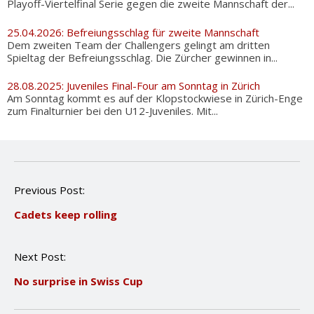
Playoff-Viertelfinal Serie gegen die zweite Mannschaft der...
25.04.2026: Befreiungsschlag für zweite Mannschaft
Dem zweiten Team der Challengers gelingt am dritten
Spieltag der Befreiungsschlag. Die Zürcher gewinnen in...
28.08.2025: Juveniles Final-Four am Sonntag in Zürich
Am Sonntag kommt es auf der Klopstockwiese in Zürich-Enge
zum Finalturnier bei den U12-Juveniles. Mit...
P
Previous Post:
o
Cadets keep rolling
s
t
n
Next Post:
a
v
No surprise in Swiss Cup
i
g