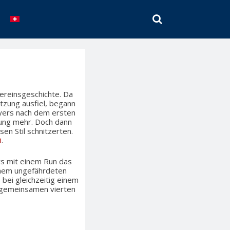
SEARCH
ereinsgeschichte. Da
etzung ausfiel, begann
yers nach dem ersten
rung mehr. Doch dann
sen Stil schnitzerten.
0
.
rs mit einem Run das
einem ungefährdeten
bei gleichzeitig einem
m gemeinsamen vierten