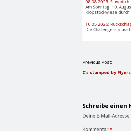
08.08.2025: Slowpitch
Am Sonntag, 10. August
Klopstockwiese durch. A
10.05.2026: Rückschla
Die Challengers musste
P
Previous Post:
o
C’s stumped by Flyers
s
t
n
a
v
i
Schreibe einen
g
a
Deine E-Mail-Adresse w
t
i
Kommentar
*