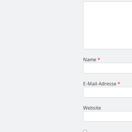
o
n
Name
*
E-Mail-Adresse
*
Website