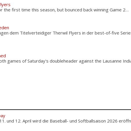
Flyers
or the first time this season, but bounced back winning Game 2…
ieden
agen dem Titelverteidiger Therwil Flyers in der best-of-five Ser
hed
oth games of Saturday's doubleheader against the Lausanne India
Day
und 12. April wird die Baseball- und Softballsaison 2026 eröffnet