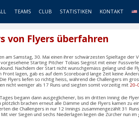
ALL
TEAMS
CLUB
STATISTIKEN
KONTAKT
s von Flyers überfahren
ten am Samstag, 30. Mai einen ihrer schwärzesten Spieltage der V
l vorgesehene Starting Pitcher Tobias Siegrist mit einer Fussverl
Mound. Nachdem der Start nicht wunschgemäss gelang und die Fl
n Front lagen, gab es auf dem Scoreboard lange Zeit keine Ände
Die Flyers liefen so richtig heiss, während die Challengers im gros
ten nicht weniger als 17 Runs und siegten somit vorzeitig mit
20-
Tages begann dann ausgeglichener, bis im dritten Inning die Flye
h plötzlich brachen erneut alle Dämme und die Flyers kamen zu 
ierten die Challengers in nur 12 Innings zusammengezählt 31 Runs 
. Mit vier Siegen und sechs Niederlagen liegen die Zürcher nun i