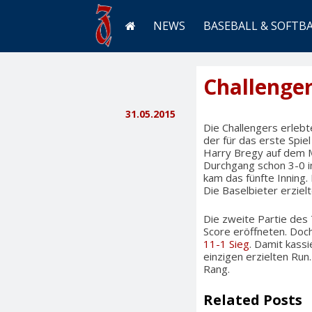
NEWS
BASEBALL & SOFTB
Challenger
31.05.2015
Die Challengers erleb
der für das erste Spie
Harry Bregy auf dem 
Durchgang schon 3-0 i
kam das fünfte Inning. 
Die Baselbieter erziel
Die zweite Partie des 
Score eröffneten. Doc
11-1 Sieg
. Damit kass
einzigen erzielten Run
Rang.
Related Posts