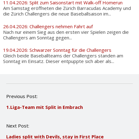
11.04.2026: Split zum Saisonstart mit Walk-off Homerun
Am Samstag eröffneten die Zürich Barracudas Academy und
die Zürich Challengers die neue Baseballsaison im...
26.04.2026: Challengers nehmen Fahrt auf
Nach nur einem Sieg aus den ersten vier Spielen zeigen die
Challengers am Sonntag gegen...
19.04.2026: Schwarzer Sonntag für die Challengers
Gleich beide Baseballteams der Challengers standen am
Sonntag im Einsatz. Dieser entpuppte sich aber als...
P
Previous Post:
o
1.Liga-Team mit Split in Embrach
s
t
n
Next Post:
a
v
Ladies split with Devils, stay in First Place