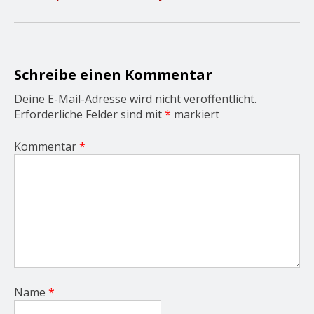
i
g
a
t
i
o
Schreibe einen Kommentar
n
Deine E-Mail-Adresse wird nicht veröffentlicht.
Erforderliche Felder sind mit
*
markiert
Kommentar
*
Name
*