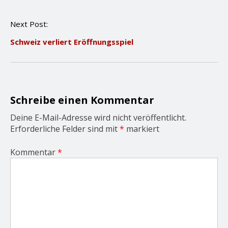
t
n
Next Post:
a
v
Schweiz verliert Eröffnungsspiel
i
g
a
t
i
o
Schreibe einen Kommentar
n
Deine E-Mail-Adresse wird nicht veröffentlicht.
Erforderliche Felder sind mit
*
markiert
Kommentar
*