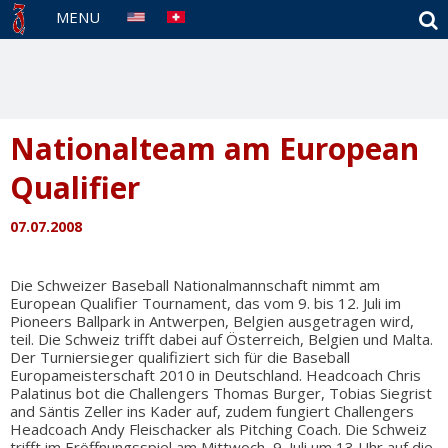
S
MENU
Nationalteam am European
Qualifier
07.07.2008
Die Schweizer Baseball Nationalmannschaft nimmt am
European Qualifier Tournament, das vom 9. bis 12. Juli im
Pioneers Ballpark in Antwerpen, Belgien ausgetragen wird,
teil. Die Schweiz trifft dabei auf Österreich, Belgien und Malta.
Der Turniersieger qualifiziert sich für die Baseball
Europameisterschaft 2010 in Deutschland. Headcoach Chris
Palatinus bot die Challengers Thomas Burger, Tobias Siegrist
and Säntis Zeller ins Kader auf, zudem fungiert Challengers
Headcoach Andy Fleischacker als Pitching Coach. Die Schweiz
trifft im Eröffnungsspiel am Mittwoch, 9. Juli um 13 Uhr auf die