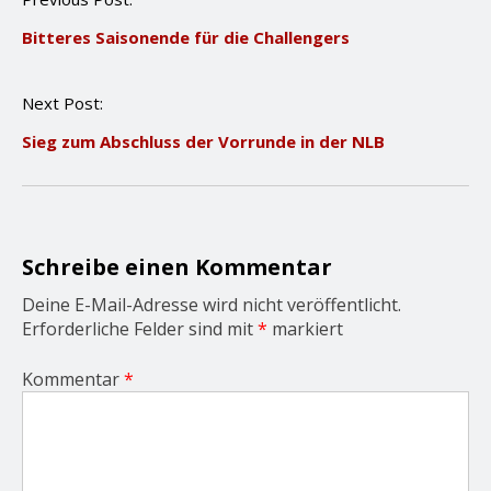
o
Bitteres Saisonende für die Challengers
s
t
n
Next Post:
a
v
Sieg zum Abschluss der Vorrunde in der NLB
i
g
a
t
i
o
Schreibe einen Kommentar
n
Deine E-Mail-Adresse wird nicht veröffentlicht.
Erforderliche Felder sind mit
*
markiert
Kommentar
*