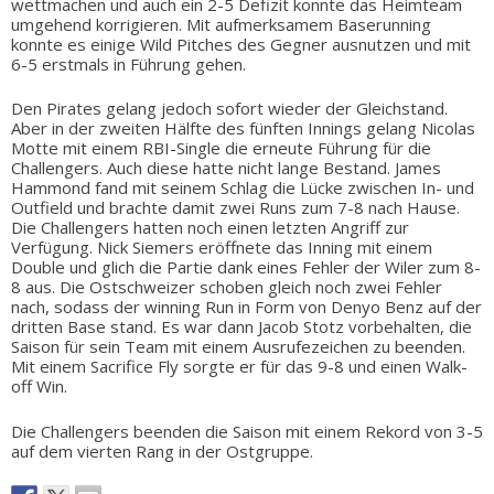
wettmachen und auch ein 2-5 Defizit konnte das Heimteam
umgehend korrigieren. Mit aufmerksamem Baserunning
konnte es einige Wild Pitches des Gegner ausnutzen und mit
6-5 erstmals in Führung gehen.
Den Pirates gelang jedoch sofort wieder der Gleichstand.
Aber in der zweiten Hälfte des fünften Innings gelang Nicolas
Motte mit einem RBI-Single die erneute Führung für die
Challengers. Auch diese hatte nicht lange Bestand. James
Hammond fand mit seinem Schlag die Lücke zwischen In- und
Outfield und brachte damit zwei Runs zum 7-8 nach Hause.
Die Challengers hatten noch einen letzten Angriff zur
Verfügung. Nick Siemers eröffnete das Inning mit einem
Double und glich die Partie dank eines Fehler der Wiler zum 8-
8 aus. Die Ostschweizer schoben gleich noch zwei Fehler
nach, sodass der winning Run in Form von Denyo Benz auf der
dritten Base stand. Es war dann Jacob Stotz vorbehalten, die
Saison für sein Team mit einem Ausrufezeichen zu beenden.
Mit einem Sacrifice Fly sorgte er für das 9-8 und einen Walk-
off Win.
Die Challengers beenden die Saison mit einem Rekord von 3-5
auf dem vierten Rang in der Ostgruppe.