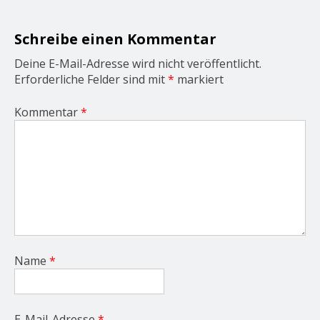
t
i
o
Schreibe einen Kommentar
n
Deine E-Mail-Adresse wird nicht veröffentlicht.
Erforderliche Felder sind mit
*
markiert
Kommentar
*
Name
*
E-Mail-Adresse
*