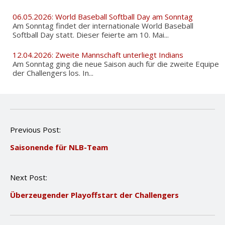
06.05.2026: World Baseball Softball Day am Sonntag
Am Sonntag findet der internationale World Baseball
Softball Day statt. Dieser feierte am 10. Mai...
12.04.2026: Zweite Mannschaft unterliegt Indians
Am Sonntag ging die neue Saison auch für die zweite Equipe
der Challengers los. In...
P
Previous Post:
o
Saisonende für NLB-Team
s
t
n
Next Post:
a
v
Überzeugender Playoffstart der Challengers
i
g
a