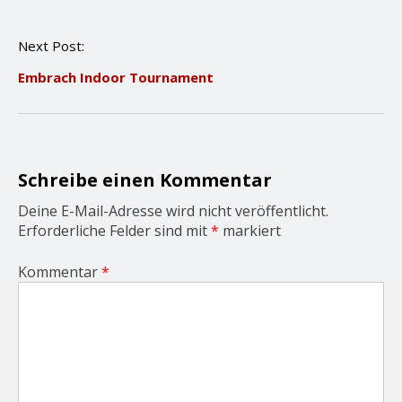
t
n
Next Post:
a
v
Embrach Indoor Tournament
i
g
a
t
i
o
Schreibe einen Kommentar
n
Deine E-Mail-Adresse wird nicht veröffentlicht.
Erforderliche Felder sind mit
*
markiert
Kommentar
*