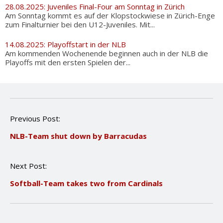
28.08.2025: Juveniles Final-Four am Sonntag in Zürich
Am Sonntag kommt es auf der Klopstockwiese in Zürich-Enge
zum Finalturnier bei den U12-Juveniles. Mit...
14.08.2025: Playoffstart in der NLB
Am kommenden Wochenende beginnen auch in der NLB die
Playoffs mit den ersten Spielen der...
P
Previous Post:
o
NLB-Team shut down by Barracudas
s
t
n
Next Post:
a
v
Softball-Team takes two from Cardinals
i
g
a
t