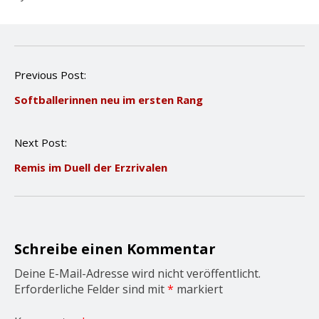
P
Previous Post:
o
Softballerinnen neu im ersten Rang
s
t
n
Next Post:
a
v
Remis im Duell der Erzrivalen
i
g
a
t
i
o
Schreibe einen Kommentar
n
Deine E-Mail-Adresse wird nicht veröffentlicht.
Erforderliche Felder sind mit
*
markiert