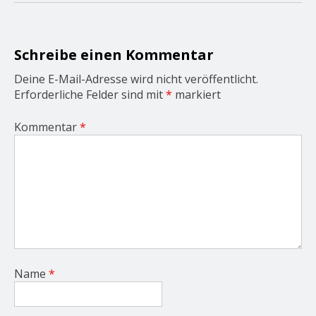
a
t
i
o
Schreibe einen Kommentar
n
Deine E-Mail-Adresse wird nicht veröffentlicht.
Erforderliche Felder sind mit
*
markiert
Kommentar
*
Name
*