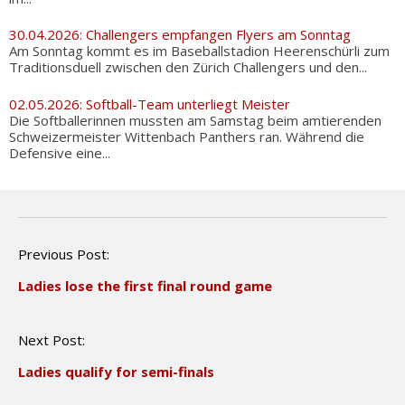
30.04.2026: Challengers empfangen Flyers am Sonntag
Am Sonntag kommt es im Baseballstadion Heerenschürli zum
Traditionsduell zwischen den Zürich Challengers und den...
02.05.2026: Softball-Team unterliegt Meister
Die Softballerinnen mussten am Samstag beim amtierenden
Schweizermeister Wittenbach Panthers ran. Während die
Defensive eine...
P
Previous Post:
o
Ladies lose the first final round game
s
t
n
Next Post:
a
v
Ladies qualify for semi-finals
i
g