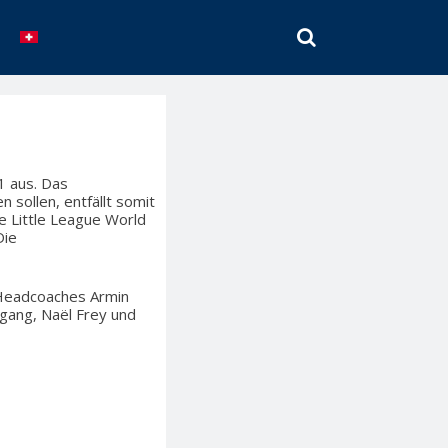
SEARCH
21 aus. Das
n sollen, entfällt somit
e Little League World
Die
 Headcoaches Armin
eigang, Naël Frey und