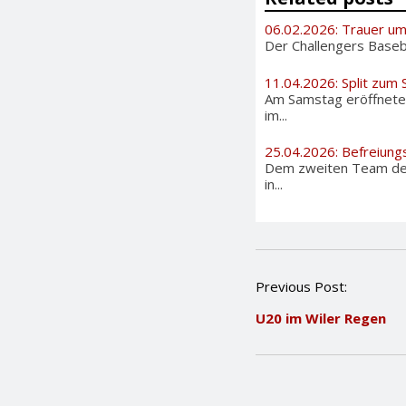
06.02.2026: Trauer u
Der Challengers Basebal
11.04.2026: Split zum
Am Samstag eröffneten
im...
25.04.2026: Befreiung
Dem zweiten Team der 
in...
P
Previous Post:
o
U20 im Wiler Regen
s
t
n
a
v