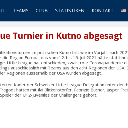
ALL
TEAMS
CLUB
STATISTIKEN
KONTAKT
gue Turnier in Kutno abgesagt
ifikationsturnier im polnischen Kutno fällt wie im Vorjahr auch 20
ür die Region Europa, das vom 12. bis 16. Juli 2021 hätte stattfinde
ge. Little League hat entschieden, zwar trotz Coronapandemie di
erdings ausschliesslich mit Teams aus den acht Regionen der USA. 
e der Regionen ausserhalb der USA wurden abgesagt.
erten Kader der Schweizer Little League Delegation unter den
Fragodt hätten mit Ilai Blickenstorfer, Fabrizio Bucher, Jasper Fr
 Spieler der U12-Juveniles der Challengers gehört.