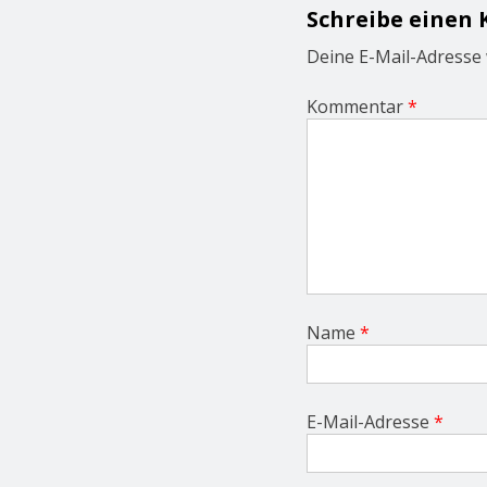
i
Schreibe einen
g
a
Deine E-Mail-Adresse w
t
i
Kommentar
*
o
n
Name
*
E-Mail-Adresse
*