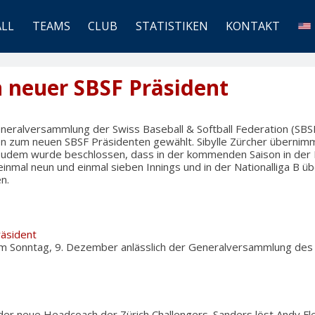
ALL
TEAMS
CLUB
STATISTIKEN
KONTAKT
 neuer SBSF Präsident
neralversammlung der Swiss Baseball & Softball Federation (SBSF
n zum neuen SBSF Präsidenten gewählt. Sibylle Zürcher übernimm
Zudem wurde beschlossen, dass in der kommenden Saison in der Na
nmal neun und einmal sieben Innings und in der Nationalliga B ü
n.
äsident
 Sonntag, 9. Dezember anlässlich der Generalversammlung des 
der neue Headcoach der Zürich Challengers. Sanders löst Andy Fl