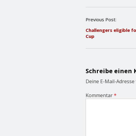
P
Previous Post:
o
Challengers eligible f
s
Cup
t
n
a
v
i
g
Schreibe einen
a
t
Deine E-Mail-Adresse w
i
o
Kommentar
*
n