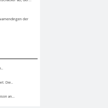
chwamendingen der
..
. Die...
on an....