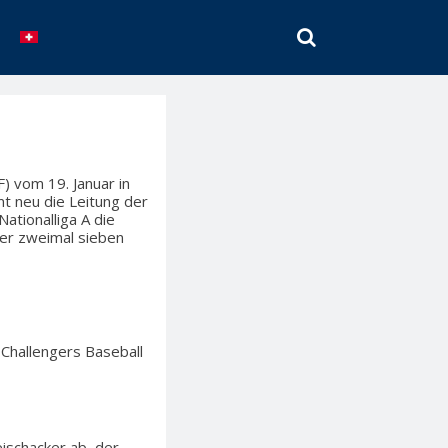
SEARCH
) vom 19. Januar in
t neu die Leitung der
tionalliga A die
ber zweimal sieben
Challengers Baseball
eischacker ab, der…