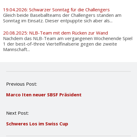
19.04.2026: Schwarzer Sonntag für die Challengers
Gleich beide Baseballteams der Challengers standen am
Sonntag im Einsatz. Dieser entpuppte sich aber als...
20.08.2025: NLB-Team mit dem Rücken zur Wand
Nachdem das NLB-Team am vergangenen Wochenende Spiel
1 der best-of-three Viertelfinalserie gegen die zweite
Mannschaft...
P
Previous Post:
o
Marco Iten neuer SBSF Präsident
s
t
n
Next Post:
a
v
Schweres Los im Swiss Cup
i
g