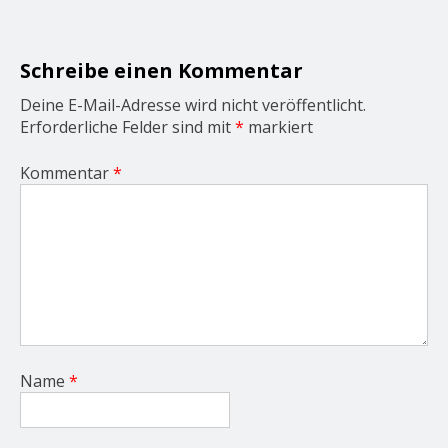
a
t
i
o
Schreibe einen Kommentar
n
Deine E-Mail-Adresse wird nicht veröffentlicht.
Erforderliche Felder sind mit
*
markiert
Kommentar
*
Name
*