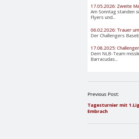
17.05.2026: Zweite Ma
Am Sonntag standen si
Flyers und...
06.02.2026: Trauer u
Der Challengers Basebal
17.08.2025: Challenge
Dem NLB-Team misslingt
Barracudas...
P
Previous Post:
o
Tagesturnier mit 1.Li
s
Embrach
t
n
a
v
i