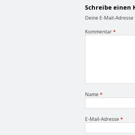
g
Schreibe einen
a
t
Deine E-Mail-Adresse w
i
o
Kommentar
*
n
Name
*
E-Mail-Adresse
*