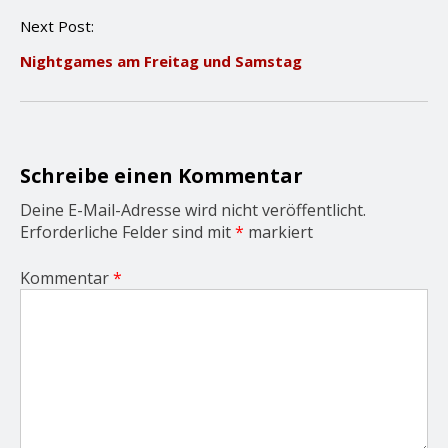
n
Next Post:
a
v
Nightgames am Freitag und Samstag
i
g
a
t
i
o
Schreibe einen Kommentar
n
Deine E-Mail-Adresse wird nicht veröffentlicht.
Erforderliche Felder sind mit
*
markiert
Kommentar
*