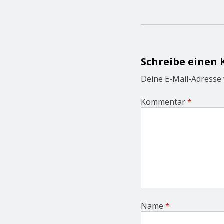
t
n
a
v
i
g
Schreibe einen
a
t
Deine E-Mail-Adresse w
i
o
Kommentar
*
n
Name
*