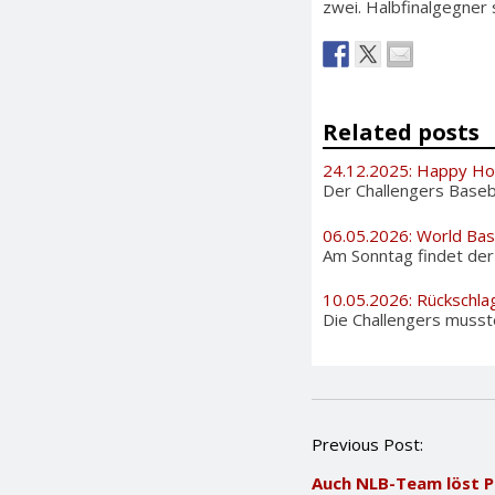
zwei. Halbfinalgegner 
Related posts
24.12.2025: Happy Ho
Der Challengers Basebal
06.05.2026: World Bas
Am Sonntag findet der i
10.05.2026: Rückschla
Die Challengers musste
P
Previous Post:
o
Auch NLB-Team löst P
s