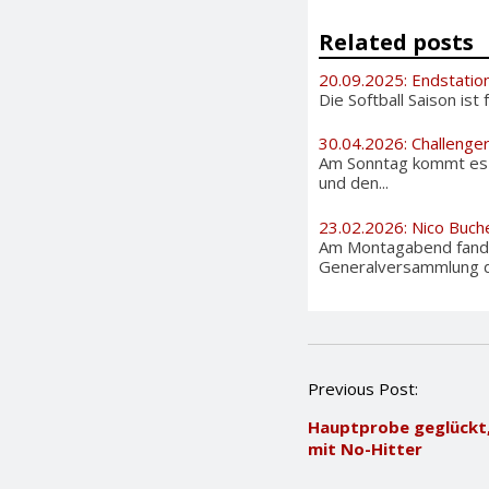
Related posts
20.09.2025: Endstation
Die Softball Saison ist
30.04.2026: Challenge
Am Sonntag kommt es i
und den...
23.02.2026: Nico Buch
Am Montagabend fand 
Generalversammlung de
P
Previous Post:
o
Hauptprobe geglückt,
s
mit No-Hitter
t
n