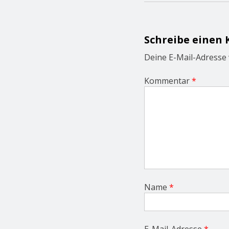
a
v
i
g
Schreibe einen
a
t
Deine E-Mail-Adresse w
i
o
Kommentar
*
n
Name
*