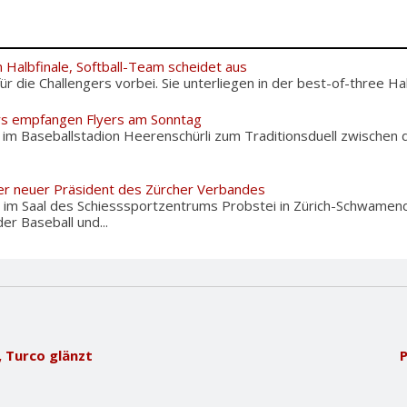
 Halbfinale, Softball-Team scheidet aus
 für die Challengers vorbei. Sie unterliegen in der best-of-three Hal
rs empfangen Flyers am Sonntag
m Baseballstadion Heerenschürli zum Traditionsduell zwischen d
er neuer Präsident des Zürcher Verbandes
im Saal des Schiesssportzentrums Probstei in Zürich-Schwamend
r Baseball und...
 Turco glänzt
P