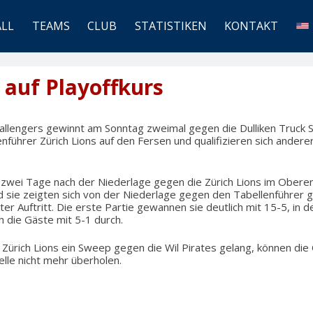
ALL
TEAMS
CLUB
STATISTIKEN
KONTAKT
auf Playoffkurs
lengers gewinnt am Sonntag zweimal gegen die Dulliken Truck St
nführer Zürich Lions auf den Fersen und qualifizieren sich anderers
n zwei Tage nach der Niederlage gegen die Zürich Lions im Obere
nd sie zeigten sich von der Niederlage gegen den Tabellenführer g
ter Auftritt. Die erste Partie gewannen sie deutlich mit 15-5, in
 die Gäste mit 5-1 durch.
n Zürich Lions ein Sweep gegen die Wil Pirates gelang, können di
elle nicht mehr überholen.