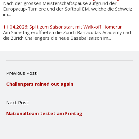
Nach der grossen Meisterschaftspause aufgrund der
Europacup-Turniere und der Softball EM, welche die Schweiz
im...
11.04.2026: Split zum Saisonstart mit Walk-off Homerun
Am Samstag eröffneten die Zürich Barracudas Academy und
die Zürich Challengers die neue Baseballsaison im...
P
Previous Post:
o
Challengers rained out again
s
t
n
Next Post:
a
v
Nationalteam testet am Freitag
i
g
a
t