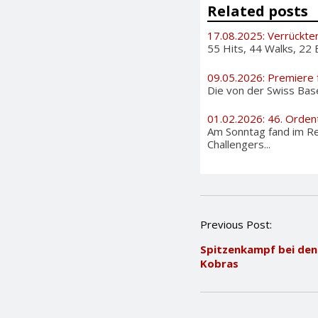
Related posts
17.08.2025: Verrückte
55 Hits, 44 Walks, 22 
09.05.2026: Premiere 
Die von der Swiss Bas
01.02.2026: 46. Orden
Am Sonntag fand im Re
Challengers...
P
Previous Post:
o
Spitzenkampf bei den
s
Kobras
t
n
a
v