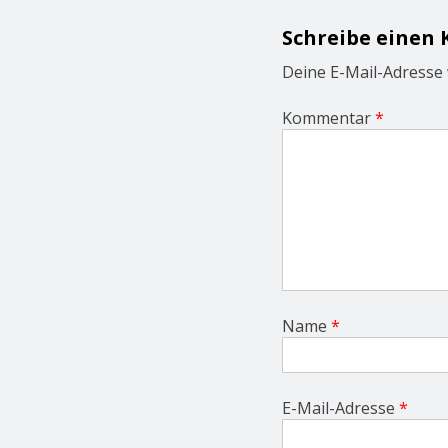
i
g
Schreibe einen
a
t
Deine E-Mail-Adresse w
i
o
Kommentar
*
n
Name
*
E-Mail-Adresse
*