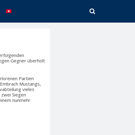
SEARCH
derfolgenden
tigen Gegner überholt
rlorenen Partien
ie Embrach Mustangs,
vabteilung vieles
n zwei Siegen
t einem nunmehr