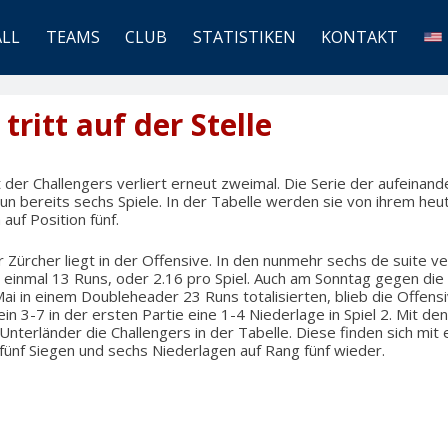
ALL
TEAMS
CLUB
STATISTIKEN
KONTAKT
ritt auf der Stelle
der Challengers verliert erneut zweimal. Die Serie der aufeinan
un bereits sechs Spiele. In der Tabelle werden sie von ihrem heu
auf Position fünf.
ürcher liegt in der Offensive. In den nunmehr sechs de suite ve
de einmal 13 Runs, oder 2.16 pro Spiel. Auch am Sonntag gegen d
ai in einem Doubleheader 23 Runs totalisierten, blieb die Offensi
 ein 3-7 in der ersten Partie eine 1-4 Niederlage in Spiel 2. Mit de
Unterländer die Challengers in der Tabelle. Diese finden sich mi
fünf Siegen und sechs Niederlagen auf Rang fünf wieder.