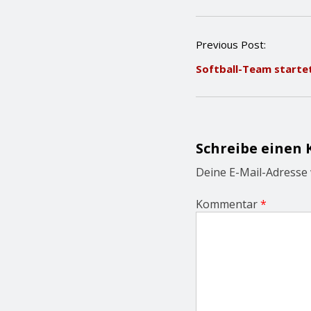
P
Previous Post:
o
Softball-Team startet
s
t
n
a
v
i
Schreibe einen
g
a
Deine E-Mail-Adresse w
t
i
Kommentar
*
o
n