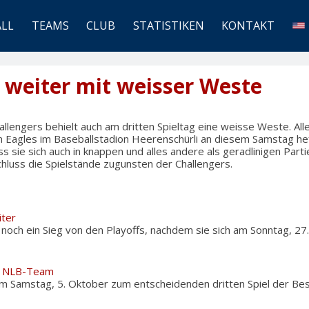
ALL
TEAMS
CLUB
STATISTIKEN
KONTAKT
weiter mit weisser Weste
lengers behielt auch am dritten Spieltag eine weisse Weste. All
Eagles im Baseballstadion Heerenschürli an diesem Samstag heft
ass sie sich auch in knappen und alles andere als geradlinigen Par
hluss die Spielstände zugunsten der Challengers.
iter
 noch ein Sieg von den Playoffs, nachdem sie sich am Sonntag, 27
ür NLB-Team
 Samstag, 5. Oktober zum entscheidenden dritten Spiel der Bes