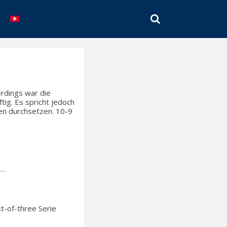
SEARCH
erdings war die
ig. Es spricht jedoch
tien durchsetzen. 10-9
.…
t-of-three Serie