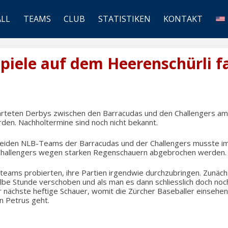
ALL
TEAMS
CLUB
STATISTIKEN
KONTAKT
iele auf dem Heerenschürli fa
arteten Derbys zwischen den Barracudas und den Challengers a
den. Nachholtermine sind noch nicht bekannt.
beiden NLB-Teams der Barracudas und der Challengers musste im 
 Challengers wegen starken Regenschauern abgebrochen werden.
nteams probierten, ihre Partien irgendwie durchzubringen. Zunäc
albe Stunde verschoben und als man es dann schliesslich doch noc
r nächste heftige Schauer, womit die Zürcher Baseballer einsehe
n Petrus geht.