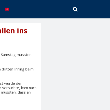
SEARCH
llen ins
m Samstag mussten
dritten Inning beim
hst wurde der
h versuchte, kam nach
n mussten, dass an