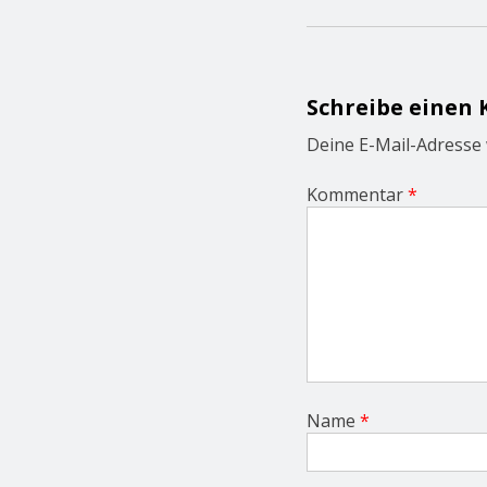
n
a
v
i
g
Schreibe einen
a
t
Deine E-Mail-Adresse w
i
o
Kommentar
*
n
Name
*