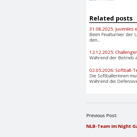
Related posts
31.08.2025: Juveniles e
Beim Finalturnier der 
den...
12.12.2025: Challenge
Während der Betrieb au
02.05.2026: Softball-T
Die Softballerinnen m
Während die Defensive 
P
Previous Post:
o
NLB-Team im Night G
s
t