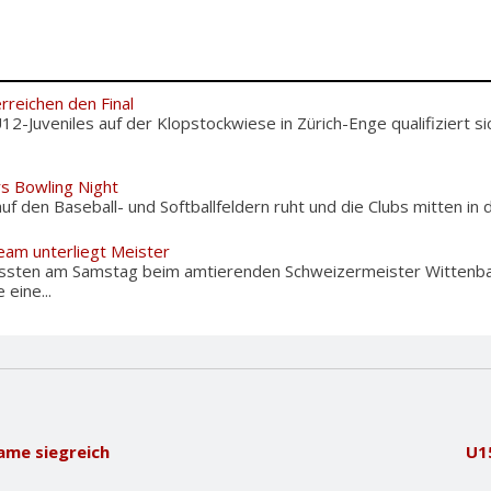
rreichen den Final
U12-Juveniles auf der Klopstockwiese in Zürich-Enge qualifiziert 
rs Bowling Night
f den Baseball- und Softballfeldern ruht und die Clubs mitten in d
eam unterliegt Meister
ussten am Samstag beim amtierenden Schweizermeister Wittenba
eine...
ame siegreich
U1