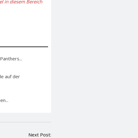
el in diesem Bereich
Panthers...
le auf der
n...
Next Post: