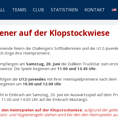
ALL
TEAMS
CLUB
STATISTIKEN
KONTAKT
ener auf der Klopstockwiese
de feiern die Challengers Softballerinnen und die U12-Juvenil
ich-Enge ihre Heimpremiere.
mpfangen am
Samstag, 20. Juni
die Dulliken TruckStar zum erst
kwiese. Die Spiele beginnen um
11.00 und 13.45 Uhr
.
folgen die
U12-Juveniles
mit ihrer Heimspielpremiere nach dem 
 beginnen um
10.00 und 12.00 Uhr
.
t in Embrach am Samstag, 20. Juni ein Auswärtsspiel auf dem P
m 11.00 und 14.00 Uhr auf die Embrach Mustangs.
u den Heimspielen auf der Klopstockwiese:
aufgrund der gelt
stanz- und Hygieneregeln stehen wird bei den den Heimspielen au