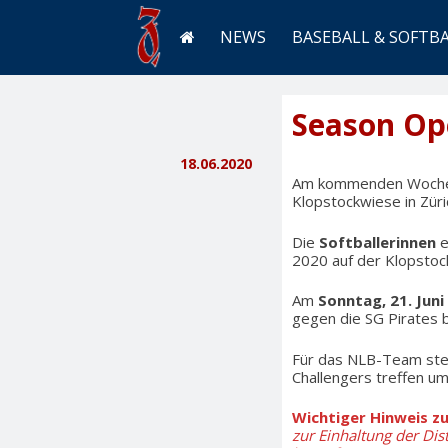
NEWS
BASEBALL & SOFTB
Season Op
18.06.2020
Am kommenden Wochenen
Klopstockwiese in Zür
Die
Softballerinnen
e
2020 auf der Klopstoc
Am
Sonntag, 21. Juni
gegen die SG Pirates
Für das NLB-Team steh
Challengers treffen u
Wichtiger Hinweis z
zur Einhaltung der Di