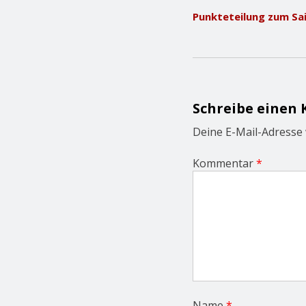
o
Punkteteilung zum Sa
s
t
n
a
v
i
g
Schreibe einen
a
t
Deine E-Mail-Adresse w
i
o
Kommentar
*
n
Name
*