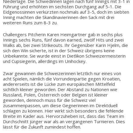
Niederlage. Die Schwedinnen lagen nach fünf Innings mit 3-1 in
Führung und erhöhten im sechsten Durchgang auf 5-1. Die
Eidgenossinnen verkürzten nochmals auf 3-5, doch im siebten
Inning machten die Skandinavierinnen den Sack mit drei
weiteren Runs zum 8-3 zu.
Challengers Pitcherin Karen Heimgartner gab in sechs plus
Innings sechs Runs, fünf davon earned, zwölf Hits und zwei
Walks ab, bei zwei Strikeouts. Ihr Gegenüber Karin Hjelm, die
sich den Win sicherte, ist in der Schweiz übrigens keine
Unbekannte. Sie wurde einst in Dietlikon Schweizermeisterin
und Cupsiegerin, allerdings im Unihockey.
Zwar gewannen die Schweizerinnen letztlich nur eines von
acht Spielen, nämlich die Vorrundenpartie gegen Kroatien,
andererseits ist die Lücke zum europäischen Mittelfeld
sichtlich kleiner geworden. Der Abstand zu Nationen wie
Russland, Polen, Österreich oder Belgien ist kleiner
geworden, dennoch muss für die Schweiz viel
zusammenpassen, um diese Gegnerinnen im Direktduell
schlagen zu können. Hier wirkt sich besonders die fehlende
Breite im Kader aus. Hervorzuheben ist, dass das Team im
Durchschnitt jünger war als an vergangenen Turnieren. Dies
lässt für die Zukunft zumindest hoffen.