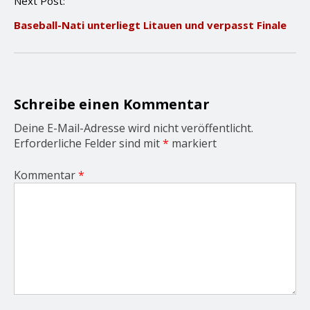
Next Post:
a
v
Baseball-Nati unterliegt Litauen und verpasst Finale
i
g
a
t
i
o
Schreibe einen Kommentar
n
Deine E-Mail-Adresse wird nicht veröffentlicht.
Erforderliche Felder sind mit
*
markiert
Kommentar
*