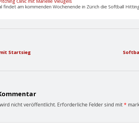
itching Clinic mit Mariëlle Vleugels
l findet am kommenden Wochenende in Zürich die Softball Hitting 
mit Startsieg
Softba
 Kommentar
ird nicht veröffentlicht.
Erforderliche Felder sind mit
*
mark