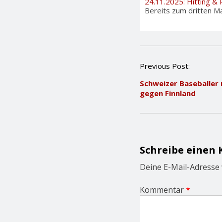
24.11.2025: Hitting & P
Bereits zum dritten Ma
P
Previous Post:
o
Schweizer Baseballer 
s
gegen Finnland
t
n
a
v
i
g
Schreibe einen
a
t
Deine E-Mail-Adresse w
i
o
Kommentar
*
n