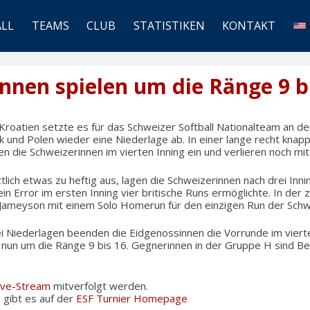
ALL
TEAMS
CLUB
STATISTIKEN
KONTAKT
innen spielen um die Ränge 9 b
oatien setzte es für das Schweizer Softball Nationalteam an der
 und Polen wieder eine Niederlage ab. In einer lange recht knap
n die Schweizerinnen im vierten Inning ein und verlieren noch mit
ztlich etwas zu heftig aus, lagen die Schweizerinnen nach drei Innin
in Error im ersten Inning vier britische Runs ermöglichte. In der
 Jameyson mit einem Solo Homerun für den einzigen Run der Schw
ei Niederlagen beenden die Eidgenossinnen die Vorrunde im vierte
 nun um die Ränge 9 bis 16. Gegnerinnen in der Gruppe H sind Be
ive-Stream
mitverfolgt werden.
 gibt es auf der
ESF Turnier Homepage