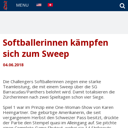
S
MENU
Softballerinnen kämpfen
sich zum Sweep
04.06.2018
Die Challengers Softballerinnen zeigen eine starke
Teamleistung, die mit einem Sweep über die SG
Barracudas/Panthers belohnt wird. Damit totalisieren die
Zürcherinnen nach zwei Spieltagen schon vier Siege.
Spiel 1 war im Prinzip eine One-Woman-Show von Karen
Heimgartner. Die gebürtige Amerikanerin, die seit
vergangenem Herbst den Schweizer Pass besitzt, drückte
der Partie den Stempel quasi im Alleingang auf. Sie pitchte
einen Complete Game Shutout, wobei sie 14 Strikeouts