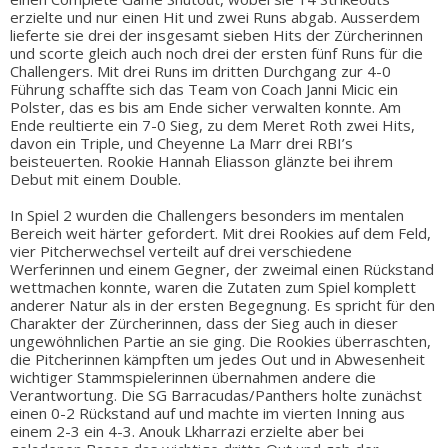
erzielte und nur einen Hit und zwei Runs abgab. Ausserdem
lieferte sie drei der insgesamt sieben Hits der Zürcherinnen
und scorte gleich auch noch drei der ersten fünf Runs für die
Challengers. Mit drei Runs im dritten Durchgang zur 4-0
Führung schaffte sich das Team von Coach Janni Micic ein
Polster, das es bis am Ende sicher verwalten konnte. Am
Ende reultierte ein 7-0 Sieg, zu dem Meret Roth zwei Hits,
davon ein Triple, und Cheyenne La Marr drei RBI’s
beisteuerten. Rookie Hannah Eliasson glänzte bei ihrem
Debut mit einem Double.
In Spiel 2 wurden die Challengers besonders im mentalen
Bereich weit härter gefordert. Mit drei Rookies auf dem Feld,
vier Pitcherwechsel verteilt auf drei verschiedene
Werferinnen und einem Gegner, der zweimal einen Rückstand
wettmachen konnte, waren die Zutaten zum Spiel komplett
anderer Natur als in der ersten Begegnung. Es spricht für den
Charakter der Zürcherinnen, dass der Sieg auch in dieser
ungewöhnlichen Partie an sie ging. Die Rookies überraschten,
die Pitcherinnen kämpften um jedes Out und in Abwesenheit
wichtiger Stammspielerinnen übernahmen andere die
Verantwortung. Die SG Barracudas/Panthers holte zunächst
einen 0-2 Rückstand auf und machte im vierten Inning aus
einem 2-3 ein 4-3. Anouk Lkharrazi erzielte aber bei