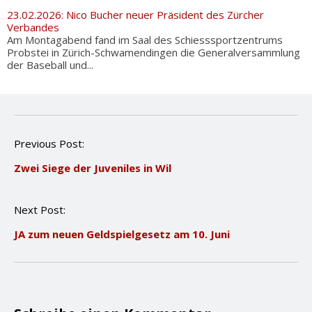
23.02.2026: Nico Bucher neuer Präsident des Zürcher
Verbandes
Am Montagabend fand im Saal des Schiesssportzentrums
Probstei in Zürich-Schwamendingen die Generalversammlung
der Baseball und...
P
Previous Post:
o
Zwei Siege der Juveniles in Wil
s
t
n
Next Post:
a
v
JA zum neuen Geldspielgesetz am 10. Juni
i
g
a
t
i
o