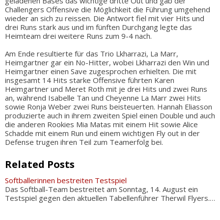
geladenen Bases das wichtige dritte Out und gab der
Challengers Offensive die Möglichkeit die Führung umgehend
wieder an sich zu reissen. Die Antwort fiel mit vier Hits und
drei Runs stark aus und im fünften Durchgang legte das
Heimteam drei weitere Runs zum 9-4 nach.
Am Ende resultierte für das Trio Lkharrazi, La Marr,
Heimgartner gar ein No-Hitter, wobei Lkharrazi den Win und
Heimgartner einen Save zugesprochen erhielten. Die mit
insgesamt 14 Hits starke Offensive führten Karen
Heimgartner und Meret Roth mit je drei Hits und zwei Runs
an, während Isabelle Tan und Cheyenne La Marr zwei Hits
sowie Ronja Weber zwei Runs beisteuerten. Hannah Eliasson
produzierte auch in ihrem zweiten Spiel einen Double und auch
die anderen Rookies Mia Matas mit einem Hit sowie Alice
Schadde mit einem Run und einem wichtigen Fly out in der
Defense trugen ihren Teil zum Teamerfolg bei.
Related Posts
Softballerinnen bestreiten Testspiel
Das Softball-Team bestreitet am Sonntag, 14. August ein
Testspiel gegen den aktuellen Tabellenführer Therwil Flyers.…