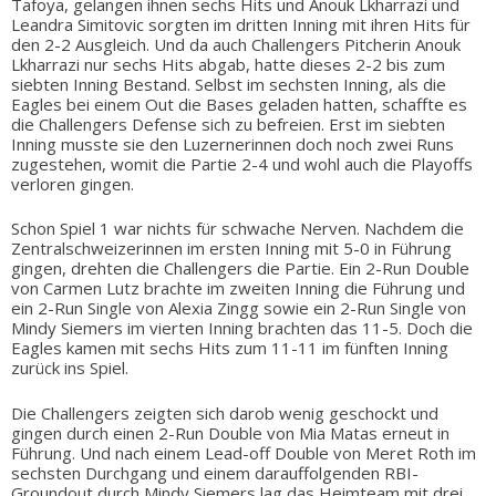
Tafoya, gelangen ihnen sechs Hits und Anouk Lkharrazi und
Leandra Simitovic sorgten im dritten Inning mit ihren Hits für
den 2-2 Ausgleich. Und da auch Challengers Pitcherin Anouk
Lkharrazi nur sechs Hits abgab, hatte dieses 2-2 bis zum
siebten Inning Bestand. Selbst im sechsten Inning, als die
Eagles bei einem Out die Bases geladen hatten, schaffte es
die Challengers Defense sich zu befreien. Erst im siebten
Inning musste sie den Luzernerinnen doch noch zwei Runs
zugestehen, womit die Partie 2-4 und wohl auch die Playoffs
verloren gingen.
Schon Spiel 1 war nichts für schwache Nerven. Nachdem die
Zentralschweizerinnen im ersten Inning mit 5-0 in Führung
gingen, drehten die Challengers die Partie. Ein 2-Run Double
von Carmen Lutz brachte im zweiten Inning die Führung und
ein 2-Run Single von Alexia Zingg sowie ein 2-Run Single von
Mindy Siemers im vierten Inning brachten das 11-5. Doch die
Eagles kamen mit sechs Hits zum 11-11 im fünften Inning
zurück ins Spiel.
Die Challengers zeigten sich darob wenig geschockt und
gingen durch einen 2-Run Double von Mia Matas erneut in
Führung. Und nach einem Lead-off Double von Meret Roth im
sechsten Durchgang und einem darauffolgenden RBI-
Groundout durch Mindy Siemers lag das Heimteam mit drei