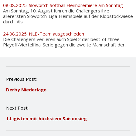
08.08.2025: Slowpitch Softball Heimpremiere am Sonntag
Am Sonntag, 10. August führen die Challengers ihre
allerersten Slowpitch-Liga-Heimspiele auf der Klopstockwiese
durch. Als...
24.08.2025: NLB-Team ausgeschieden
Die Challengers verlieren auch Spiel 2 der best-of-three
Playoff-Viertelfinal Serie gegen die zweite Mannschaft der...
P
Previous Post:
o
Derby Niederlage
s
t
n
Next Post:
a
v
1.Ligisten mit höchstem Saisonsieg
i
g
a