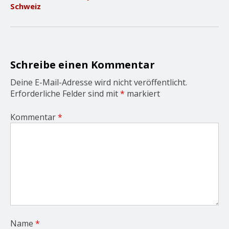
i
Schweiz
g
a
t
i
o
n
Schreibe einen Kommentar
Deine E-Mail-Adresse wird nicht veröffentlicht.
Erforderliche Felder sind mit
*
markiert
Kommentar
*
Name
*