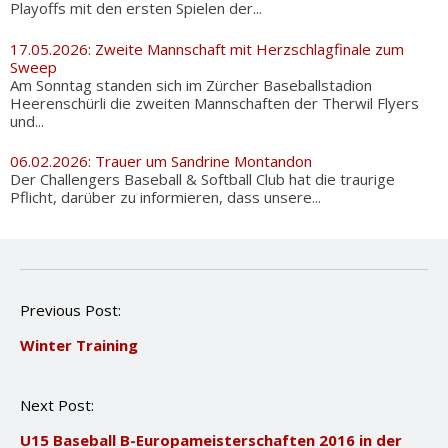
Playoffs mit den ersten Spielen der...
17.05.2026: Zweite Mannschaft mit Herzschlagfinale zum
Sweep
Am Sonntag standen sich im Zürcher Baseballstadion
Heerenschürli die zweiten Mannschaften der Therwil Flyers
und...
06.02.2026: Trauer um Sandrine Montandon
Der Challengers Baseball & Softball Club hat die traurige
Pflicht, darüber zu informieren, dass unsere...
P
Previous Post:
o
Winter Training
s
t
n
Next Post:
a
v
U15 Baseball B-Europameisterschaften 2016 in der