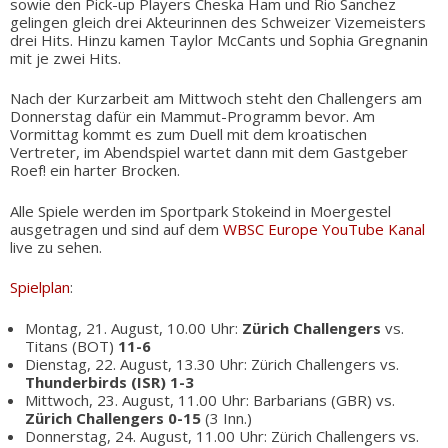
sowie den Pick-up Players Cheska Ham und Rio Sanchez
gelingen gleich drei Akteurinnen des Schweizer Vizemeisters
drei Hits. Hinzu kamen Taylor McCants und Sophia Gregnanin
mit je zwei Hits.
Nach der Kurzarbeit am Mittwoch steht den Challengers am
Donnerstag dafür ein Mammut-Programm bevor. Am
Vormittag kommt es zum Duell mit dem kroatischen
Vertreter, im Abendspiel wartet dann mit dem Gastgeber
Roef! ein harter Brocken.
Alle Spiele werden im Sportpark Stokeind in Moergestel
ausgetragen und sind auf dem
WBSC Europe YouTube Kanal
live zu sehen.
Spielplan
:
Montag, 21. August, 10.00 Uhr:
Zürich Challengers
vs.
Titans (BOT)
11-6
Dienstag, 22. August, 13.30 Uhr: Zürich Challengers vs.
Thunderbirds (ISR) 1-3
Mittwoch, 23. August, 11.00 Uhr: Barbarians (GBR) vs.
Zürich Challengers 0-15
(3 Inn.)
Donnerstag, 24. August, 11.00 Uhr: Zürich Challengers vs.