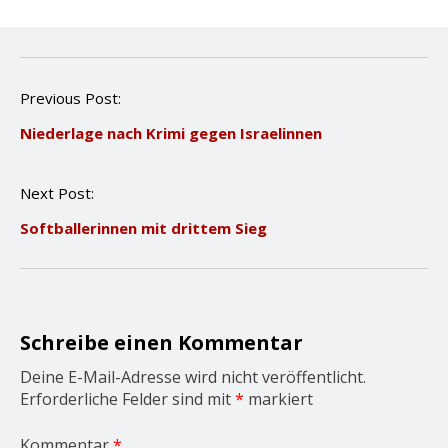
P
Previous Post:
o
Niederlage nach Krimi gegen Israelinnen
s
t
n
Next Post:
a
v
Softballerinnen mit drittem Sieg
i
g
a
t
i
o
Schreibe einen Kommentar
n
Deine E-Mail-Adresse wird nicht veröffentlicht.
Erforderliche Felder sind mit
*
markiert
Kommentar
*