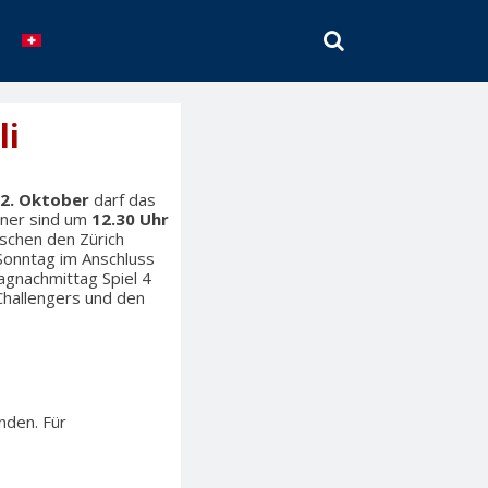
SEARCH
li
 2. Oktober
darf das
gner sind um
12.30 Uhr
schen den Zürich
 Sonntag im Anschluss
agnachmittag Spiel 4
Challengers und den
nden. Für