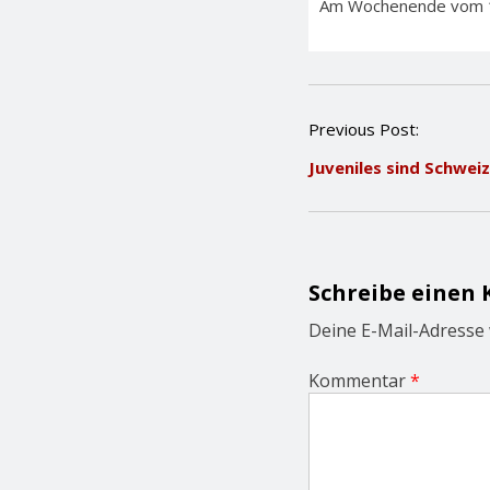
Am Wochenende vom 11. 
P
Previous Post:
o
Juveniles sind Schwei
s
t
n
a
v
i
Schreibe einen
g
a
Deine E-Mail-Adresse w
t
i
Kommentar
*
o
n