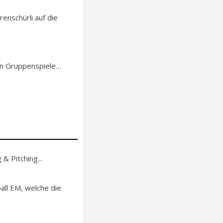
enschürli auf die
ten Gruppenspiele…
& Pitching...
ll EM, welche die