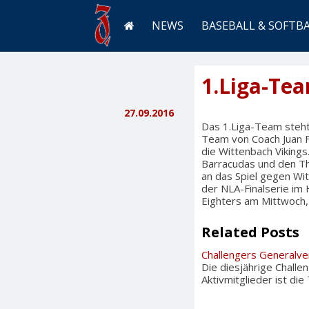
NEWS
BASEBALL & SOFTB
1.Liga-Te
27.09.2016
Das 1.Liga-Team steht
Team von Coach Juan 
die Wittenbach Viking
Barracudas und den The
an das Spiel gegen Wit
der NLA-Finalserie im 
Eighters am Mittwoch,
Related Posts
Challengers Generalv
Die diesjährige Chall
Aktivmitglieder ist di