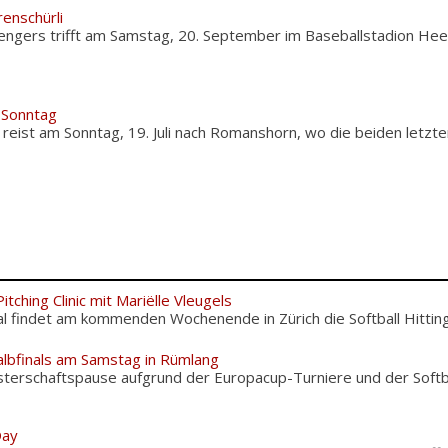
renschürli
engers trifft am Samstag, 20. September im Baseballstadion Heer
 Sonntag
 reist am Sonntag, 19. Juli nach Romanshorn, wo die beiden letz
itching Clinic mit Mariëlle Vleugels
l findet am kommenden Wochenende in Zürich die Softball Hitting 
albfinals am Samstag in Rümlang
terschaftspause aufgrund der Europacup-Turniere und der Softba
Day