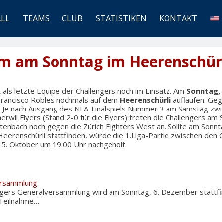
ALL
TEAMS
CLUB
STATISTIKEN
KONTAKT
am am Sonntag im Heerenschür
 als letzte Equipe der Challengers noch im Einsatz. Am
Sonntag,
Francisco Robles nochmals auf dem
Heerenschürli
auflaufen. Ge
s. Je nach Ausgang des NLA-Finalspiels Nummer 3 am Samstag zwi
rwil Flyers (Stand 2-0 für die Flyers) treten die Challengers am
tenbach noch gegen die Zürich Eighters West an. Sollte am Sonnt
Heerenschürli stattfinden, würde die 1.Liga-Partie zwischen den 
 5. Oktober um 19.00 Uhr nachgeholt.
ersammlung
engers Generalversammlung wird am Sonntag, 6. Dezember stattfi
e Teilnahme…