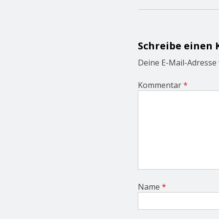
t
n
a
v
i
Schreibe einen
g
a
Deine E-Mail-Adresse w
t
i
Kommentar
*
o
n
Name
*