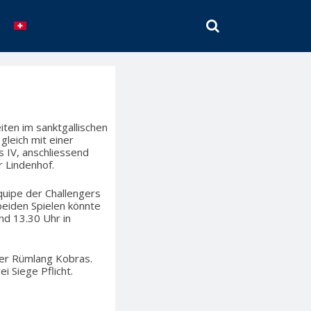
SEARCH
eiten im sanktgallischen
leich mit einer
s IV, anschliessend
r Lindenhof.
quipe der Challengers
beiden Spielen könnte
nd 13.30 Uhr in
der Rümlang Kobras.
i Siege Pflicht.