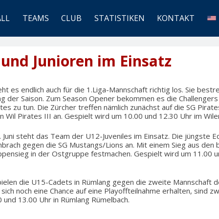
ALL
TEAMS
CLUB
STATISTIKEN
KONTAKT
n und Junioren im Einsatz
ht es endlich auch für die 1.Liga-Mannschaft richtig los. Sie bestr
ltag der Saison. Zum Season Opener bekommen es die Challengers g
es zu tun. Die Zürcher treffen nämlich zunächst auf die SG Pirate
n Wil Pirates III an. Gespielt wird um 10.00 und 12.30 Uhr im Wile
Juni steht das Team der U12-Juveniles im Einsatz. Die jüngste E
Embrach gegen die SG Mustangs/Lions an. Mit einem Sieg aus den 
ppensieg in der Ostgruppe festmachen. Gespielt wird um 11.00 u
spielen die U15-Cadets in Rümlang gegen die zweite Mannschaft 
sich noch eine Chance auf eine Playoffteilnahme erhalten, sind zwe
0 und 13.00 Uhr in Rümlang Rümelbach.